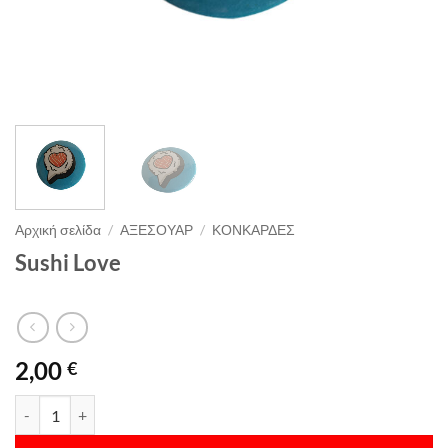
Αρχική σελίδα
/
ΑΞΕΣΟΥΑΡ
/
ΚΟΝΚΑΡΔΕΣ
Sushi Love
2,00
€
Sushi Love ποσότητα
Alternative: