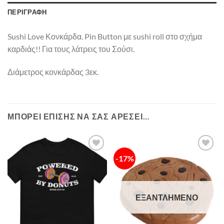
ΠΕΡΙΓΡΑΦΉ
Sushi Love Κονκάρδα. Pin Button με sushi roll στο σχήμα
καρδιάς!! Για τους λάτρεις του Σούσι.
Διάμετρος κονκάρδας 3εκ.
ΜΠΟΡΕΊ ΕΠΊΣΗΣ ΝΑ ΣΑΣ ΑΡΈΣΕΙ…
-17%
Πρόσθήκη
Πρόσθήκη
στην λίστα
στην λίστα
επιθυμιών
επιθυμιών
ΕΞΑΝΤΛΗΜΈΝΟ