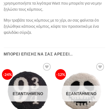
χρησιμοποιήστε τα λιγότερα Watt που μπορείτε για να μην
ξηλώσει τους κόμπους.
Μην τραβάτε τους κόμπους με το χέρι, αν σας φαίνεται ότι
ξηλώθηκε κάποιος κόμπος, κόψτε τον προσεκτικά με ένα
ψαλιδάκι σύριζα.
ΜΠΟΡΕΊ ΕΠΊΣΗΣ ΝΑ ΣΑΣ ΑΡΈΣΕΙ…
-24%
-12%
Πρόσθήκη
Πρόσθήκη
στην λίστα
στην λίστα
επιθυμιών
επιθυμιών
ΕΞΑΝΤΛΗΜΈΝΟ
ΕΞΑΝΤΛΗΜΈΝΟ