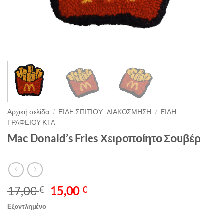
Αρχική σελίδα
/
ΕΙΔΗ ΣΠΙΤΙΟΥ- ΔΙΑΚΟΣΜΗΣΗ
/
ΕΙΔΗ
ΓΡΑΦΕΙΟΥ ΚΤΛ
Mac Donald’s Fries Χειροποίητο Σουβέρ
Original
Η
17,00
15,00
€
€
price
τρέχουσα
Εξαντλημένο
was:
τιμή