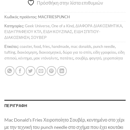
Πρόσθήκη στην λίστα επιθυμιών
17,00 €.
είναι:
15,00 €.
Κωδικός προϊόντος:
MACFRIESPUNCH
Κατηγορίες:
Geek Universe
,
One of a Kind
,
ΔΙΑΦΟΡΑ ΔΙΑΚΟΣΜΗΤΙΚΑ
,
ΕΙΔΗ ΓΡΑΦΕΙΟΥ ΚΤΛ
,
ΕΙΔΗ ΚΟΥΖΙΝΑΣ
,
ΕΙΔΗ ΣΠΙΤΙΟΥ-
ΔΙΑΚΟΣΜΗΣΗ
,
ΣΟΥΒΕΡ
Ετικέτες:
coaster
,
food
,
fries
,
handmade
,
mac donalds
,
punch needle
,
tufting
,
διακόσμηση
,
διακοσμητικό
,
δώρα για το σπίτι
,
είδη γραφείου
,
είδη
σπιτιού
,
κέντημα
,
μακ ντόναλντς
,
πατάτες
,
σουβέρ
,
φαγητό
,
χειροποίητα
ΠΕΡΙΓΡΑΦΉ
Mac Donald’s Fries Χειροποίητο Σουβέρ, κεντημένο στο χέρι
με την τεχνική του punch needle στο σχήμα που έχει κουτάκι