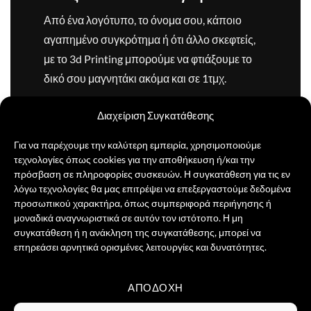
Από ένα λογότυπο, το όνομα σου, κάποιο
αγαπημένο συγκρότημα ή ότι άλλο σκεφτείς,
με το 3d Printing μπορούμε να φτιάξουμε το
δικό σου μαγνητάκι ακόμα και σε 1τμχ.
Στείλε μας το σχέδιο και θα επικοινωνήσουμε
Διαχείριση Συγκατάθεσης
μαζί σου για να δούμε πως θα πετύχουμε το
Για να παρέχουμε την καλύτερη εμπειρία, χρησιμοποιούμε
καλύτερο αποτέλεσμα.
τεχνολογίες όπως cookies για την αποθήκευση ή/και την
πρόσβαση σε πληροφορίες συσκευών. Η συγκατάθεση για τις εν
ΦΤΙΑΞΤΟ ΕΔΩ
λόγω τεχνολογίες θα μας επιτρέψει να επεξεργαστούμε δεδομένα
προσωπικού χαρακτήρα, όπως συμπεριφορά περιήγησης ή
μοναδικά αναγνωριστικά σε αυτόν τον ιστότοπο. Η μη
συγκατάθεση ή η ανάκληση της συγκατάθεσης, μπορεί να
επηρεάσει αρνητικά ορισμένες λειτουργίες και δυνατότητες.
ΑΠΟΔΟΧΉ
Visa
PayPal
MasterCard
Credit
Card