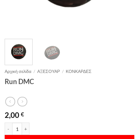
Αρχική σελίδα
/
ΑΞΕΣΟΥΑΡ
/
ΚΟΝΚΑΡΔΕΣ
Run DMC
2,00
€
Run DMC ποσότητα
Alternative: