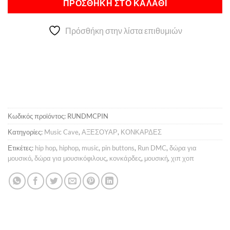
ΠΡΟΣΘΉΚΗ ΣΤΟ ΚΑΛΆΘΙ
Πρόσθήκη στην λίστα επιθυμιών
Κωδικός προϊόντος:
RUNDMCPIN
Κατηγορίες:
Music Cave
,
ΑΞΕΣΟΥΑΡ
,
ΚΟΝΚΑΡΔΕΣ
Ετικέτες:
hip hop
,
hiphop
,
music
,
pin buttons
,
Run DMC
,
δώρα για
μουσικό
,
δώρα για μουσικόφιλους
,
κονκάρδες
,
μουσική
,
χιπ χοπ