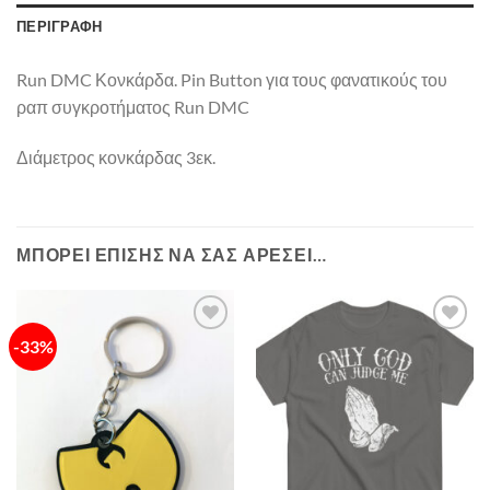
ΠΕΡΙΓΡΑΦΉ
Run DMC Κονκάρδα. Pin Button για τους φανατικούς του
ραπ συγκροτήματος Run DMC
Διάμετρος κονκάρδας 3εκ.
ΜΠΟΡΕΊ ΕΠΊΣΗΣ ΝΑ ΣΑΣ ΑΡΈΣΕΙ…
-33%
Πρόσθήκη
Πρόσθήκη
στην λίστα
στην λίστα
επιθυμιών
επιθυμιών