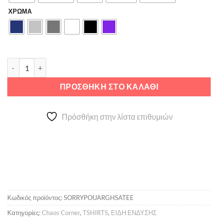
ΧΡΩΜΑ
Σόρρυ που άργησα ποσότητα
ΠΡΟΣΘΉΚΗ ΣΤΟ ΚΑΛΆΘΙ
Πρόσθήκη στην λίστα επιθυμιών
Κωδικός προϊόντος:
SORRYPOUARGHSATEE
Κατηγορίες:
Chaos Corner
,
TSHIRTS
,
ΕΙΔΗ ΕΝΔΥΣΗΣ