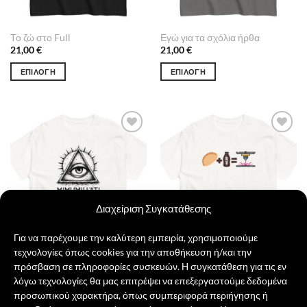
Το ζώ στο Full
Εγώ για τα σχόλια ήρθα
21,00
€
21,00
€
ΕΠΙΛΟΓΉ
ΕΠΙΛΟΓΉ
Αυτό
Αυτό
το
το
προϊόν
προϊόν
έχει
έχει
Πρόσθήκη
Πρόσθήκη
πολλαπλές
πολλαπλές
στην λίστα
στην λίστα
παραλλαγές.
παραλλαγές.
επιθυμιών
επιθυμιών
Οι
Οι
επιλογές
επιλογές
μπορούν
μπορούν
Διαχείριση Συγκατάθεσης
να
να
επιλεγούν
επιλεγούν
Για να παρέχουμε την καλύτερη εμπειρία, χρησιμοποιούμε
στη
στη
τεχνολογίες όπως cookies για την αποθήκευση ή/και την
σελίδα
σελίδα
πρόσβαση σε πληροφορίες συσκευών. Η συγκατάθεση για τις εν
του
του
λόγω τεχνολογίες θα μας επιτρέψει να επεξεργαστούμε δεδομένα
Mimumillati
Τυρόπιτα και Milko
προϊόντος
προϊόντος
προσωπικού χαρακτήρα, όπως συμπεριφορά περιήγησης ή
21,00
€
21,00
€