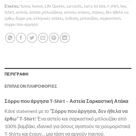
Ετικέτες:
funny
,
humor
,
Life Quotes
,
sarcastic
,
sorry im late
,
t-shirt
,
tee
,
tshirt
,
αστεία
,
αστεία μπλουζάκια
,
αστείες ατάκες
,
ατάκες
,
δεν ήθελα να
ερθω
,
δώρα για
,
ελληνικές ατάκες
,
ένδυση
,
μπλουζάκι
,
σαρκαστικό
,
σορρυ που αργησα
ΠΕΡΙΓΡΑΦΉ
ΕΠΙΠΛΈΟΝ ΠΛΗΡΟΦΟΡΊΕΣ
Σόρρυ που άργησα T-Shirt – Αστεία Σαρκαστική Ατάκα
Κάνε statement με το
“Σόρρυ που άργησα, δεν ήθελα να
έρθω” T-Shirt
! Ένα αστείο και σαρκαστικό μπλουζάκι από
100% βαμβάκι, ιδανικό για όσους αγαπούν τα χιουμοριστικά
T-Shirts και έχουν… μια τάση να αργούν παντού.