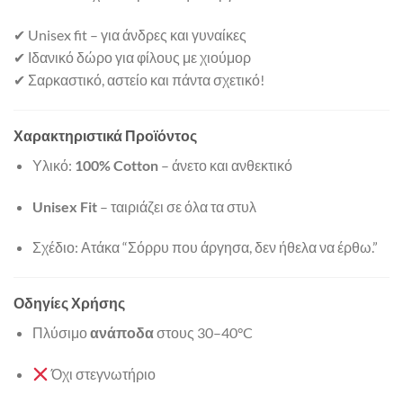
✔ Unisex fit – για άνδρες και γυναίκες
✔ Ιδανικό δώρο για φίλους με χιούμορ
✔ Σαρκαστικό, αστείο και πάντα σχετικό!
Χαρακτηριστικά Προϊόντος
Υλικό:
100% Cotton
– άνετο και ανθεκτικό
Unisex Fit
– ταιριάζει σε όλα τα στυλ
Σχέδιο: Ατάκα “Σόρρυ που άργησα, δεν ήθελα να έρθω.”
Οδηγίες Χρήσης
Πλύσιμο
ανάποδα
στους 30–40°C
Όχι στεγνωτήριο