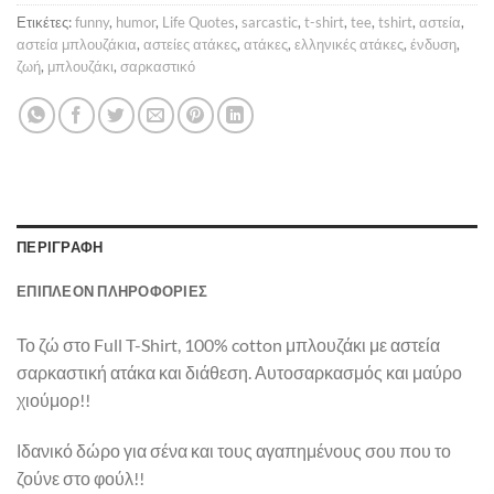
Ετικέτες:
funny
,
humor
,
Life Quotes
,
sarcastic
,
t-shirt
,
tee
,
tshirt
,
αστεία
,
αστεία μπλουζάκια
,
αστείες ατάκες
,
ατάκες
,
ελληνικές ατάκες
,
ένδυση
,
ζωή
,
μπλουζάκι
,
σαρκαστικό
ΠΕΡΙΓΡΑΦΉ
ΕΠΙΠΛΈΟΝ ΠΛΗΡΟΦΟΡΊΕΣ
Το ζώ στο Full T-Shirt, 100% cotton μπλουζάκι με αστεία
σαρκαστική ατάκα και διάθεση. Αυτοσαρκασμός και μαύρο
χιούμορ!!
Ιδανικό δώρο για σένα και τους αγαπημένους σου που το
ζούνε στο φούλ!!