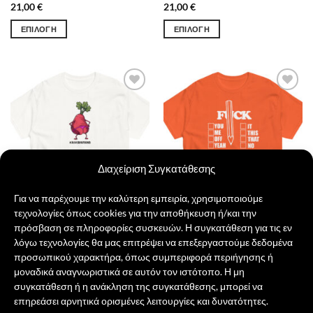
21,00
€
21,00
€
ΕΠΙΛΟΓΉ
ΕΠΙΛΟΓΉ
Αυτό
Αυτό
το
το
προϊόν
προϊόν
έχει
έχει
Πρόσθήκη
πολλαπλές
πολλαπλές
στην λίστα
παραλλαγές.
παραλλαγές.
επιθυμιών
Οι
Οι
επιλογές
επιλογές
μπορούν
μπορούν
Διαχείριση Συγκατάθεσης
να
να
επιλεγούν
επιλεγούν
Για να παρέχουμε την καλύτερη εμπειρία, χρησιμοποιούμε
στη
στη
τεχνολογίες όπως cookies για την αποθήκευση ή/και την
σελίδα
σελίδα
πρόσβαση σε πληροφορίες συσκευών. Η συγκατάθεση για τις εν
του
του
λόγω τεχνολογίες θα μας επιτρέψει να επεξεργαστούμε δεδομένα
Καυλοράπανο
Fuck Choice
προϊόντος
προϊόντος
προσωπικού χαρακτήρα, όπως συμπεριφορά περιήγησης ή
21,00
€
21,00
€
μοναδικά αναγνωριστικά σε αυτόν τον ιστότοπο. Η μη
ΠΡΟΣΘΉΚΗ ΣΤΟ ΚΑΛΆΘΙ
ΕΠΙΛΟΓΉ
συγκατάθεση ή η ανάκληση της συγκατάθεσης, μπορεί να
Αυτό
επηρεάσει αρνητικά ορισμένες λειτουργίες και δυνατότητες.