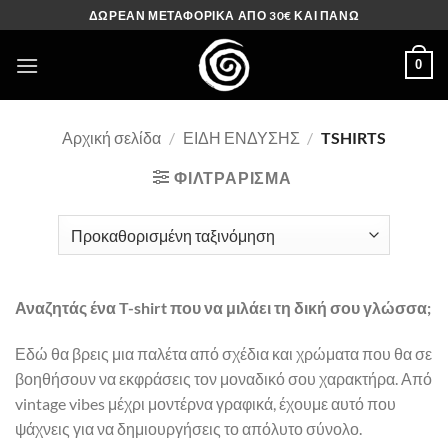
Μετάβαση
ΔΩΡΕΑΝ ΜΕΤΑΦΟΡΙΚΑ ΑΠΟ 30€ ΚΑΙ ΠΑΝΩ
στο
περιεχόμενο
0
Αρχική σελίδα
/
ΕΙΔΗ ΕΝΔΥΣΗΣ
/
TSHIRTS
ΦΙΛΤΡΆΡΙΣΜΑ
Αναζητάς ένα T-shirt που να μιλάει τη δική σου γλώσσα;
Εδώ θα βρεις μια παλέτα από σχέδια και χρώματα που θα σε
βοηθήσουν να εκφράσεις τον μοναδικό σου χαρακτήρα. Από
vintage vibes μέχρι μοντέρνα γραφικά, έχουμε αυτό που
ψάχνεις για να δημιουργήσεις το απόλυτο σύνολο.