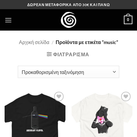
Μετάβαση
ΔΩΡΕΑΝ ΜΕΤΑΦΟΡΙΚΑ ΑΠΟ 30€ ΚΑΙ ΠΑΝΩ
στο
περιεχόμενο
0
Αρχική σελίδα
/
Προϊόντα με ετικέτα “music”
ΦΙΛΤΡΆΡΙΣΜΑ
Πρόσθήκη
Πρόσθήκη
στην λίστα
στην λίστα
επιθυμιών
επιθυμιών