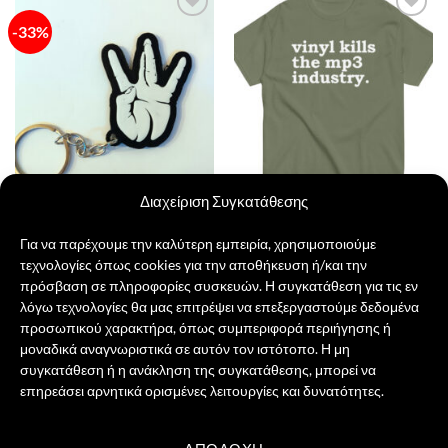
έχει
-33%
Πρόσθήκη
Πρόσθήκη
πολλαπλές
στην λίστα
στην λίστα
παραλλαγές.
επιθυμιών
επιθυμιών
Οι
επιλογές
μπορούν
να
επιλεγούν
στη
Διαχείριση Συγκατάθεσης
σελίδα
του
Για να παρέχουμε την καλύτερη εμπειρία, χρησιμοποιούμε
Tupac Shakur Μπρελόκ
Vinyl Kills
προϊόντος
Original
Η
6,00
€
4,00
€
21,00
€
τεχνολογίες όπως cookies για την αποθήκευση ή/και την
price
τρέχουσα
πρόσβαση σε πληροφορίες συσκευών. Η συγκατάθεση για τις εν
was:
τιμή
ΠΡΟΣΘΉΚΗ ΣΤΟ ΚΑΛΆΘΙ
ΕΠΙΛΟΓΉ
6,00 €.
είναι:
λόγω τεχνολογίες θα μας επιτρέψει να επεξεργαστούμε δεδομένα
4,00 €.
Αυτό
προσωπικού χαρακτήρα, όπως συμπεριφορά περιήγησης ή
το
μοναδικά αναγνωριστικά σε αυτόν τον ιστότοπο. Η μη
προϊόν
1
2
συγκατάθεση ή η ανάκληση της συγκατάθεσης, μπορεί να
έχει
επηρεάσει αρνητικά ορισμένες λειτουργίες και δυνατότητες.
πολλαπλές
παραλλαγές.
Οι