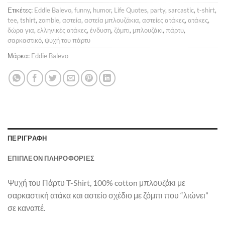
Ετικέτες:
Eddie Balevo
,
funny
,
humor
,
Life Quotes
,
party
,
sarcastic
,
t-shirt
,
tee
,
tshirt
,
zombie
,
αστεία
,
αστεία μπλουζάκια
,
αστείες ατάκες
,
ατάκες
,
δώρα για
,
ελληνικές ατάκες
,
ένδυση
,
ζόμπι
,
μπλουζάκι
,
πάρτυ
,
σαρκαστικό
,
ψυχή του πάρτυ
Μάρκα:
Eddie Balevo
ΠΕΡΙΓΡΑΦΉ
ΕΠΙΠΛΈΟΝ ΠΛΗΡΟΦΟΡΊΕΣ
Ψυχή του Πάρτυ T-Shirt, 100% cotton μπλουζάκι με
σαρκαστική ατάκα και αστείο σχέδιο με ζόμπι που “λιώνει”
σε καναπέ.