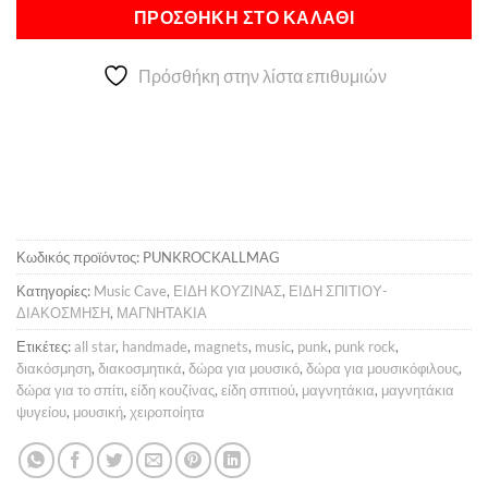
Alternative:
3,00 €.
είναι:
ΠΡΟΣΘΉΚΗ ΣΤΟ ΚΑΛΆΘΙ
2,50 €.
Πρόσθήκη στην λίστα επιθυμιών
Κωδικός προϊόντος:
PUNKROCKALLMAG
Κατηγορίες:
Music Cave
,
ΕΙΔΗ ΚΟΥΖΙΝΑΣ
,
ΕΙΔΗ ΣΠΙΤΙΟΥ-
ΔΙΑΚΟΣΜΗΣΗ
,
ΜΑΓΝΗΤΑΚΙΑ
Ετικέτες:
all star
,
handmade
,
magnets
,
music
,
punk
,
punk rock
,
διακόσμηση
,
διακοσμητικά
,
δώρα για μουσικό
,
δώρα για μουσικόφιλους
,
δώρα για το σπίτι
,
είδη κουζίνας
,
είδη σπιτιού
,
μαγνητάκια
,
μαγνητάκια
ψυγείου
,
μουσική
,
χειροποίητα