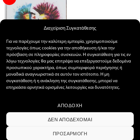
παραλλαγές.
στην λίστα
επιθυμιών
Οι
επιλογές
μπορούν
να
Διαχείριση Συγκατάθεσης
επιλεγούν
στη
Για να παρέχουμε την καλύτερη εμπειρία, χρησιμοποιούμε
σελίδα
τεχνολογίες όπως cookies για την αποθήκευση ή/και την
του
πρόσβαση σε πληροφορίες συσκευών. Η συγκατάθεση για τις εν
προϊόντος
λόγω τεχνολογίες θα μας επιτρέψει να επεξεργαστούμε δεδομένα
Punk Couple Kissing
προσωπικού χαρακτήρα, όπως συμπεριφορά περιήγησης ή
Original
Η
3,00
€
2,50
€
price
τρέχουσα
μοναδικά αναγνωριστικά σε αυτόν τον ιστότοπο. Η μη
was:
τιμή
ΠΡΟΣΘΉΚΗ ΣΤΟ ΚΑΛΆΘΙ
συγκατάθεση ή η ανάκληση της συγκατάθεσης, μπορεί να
3,00 €.
είναι:
2,50 €.
επηρεάσει αρνητικά ορισμένες λειτουργίες και δυνατότητες.
ΑΠΟΔΟΧΉ
Visa
PayPal
MasterCard
Credit
Card
ΣΧΕΤΙΚΆ ΜΕ ΕΜΆΣ
ΕΠΙΚΟΙΝΩΝΊΑ
ΣΥΧΝΈΣ ΕΡΩΤΉΣΕΙΣ
ΔΕΝ ΑΠΟΔΈΧΟΜΑΙ
2
ΌΡΟΙ ΧΡΉΣΗΣ
ΠΟΛΙΤΙΚΉ ΑΠΟΡΡΉΤΟΥ
ΠΟΛΙΤΙΚΉ COOKIES
ΕΠΙΣΤΡΟΦΈΣ & ΔΙΚΑΊΩΜΑ ΥΠΑΝΑΧΏΡΗΣΗΣ
ΠΡΟΣΑΡΜΟΓΉ
Copyright 2026 ©
Groovibes ΑΡ.ΓΕΜΗ 161898903000 -