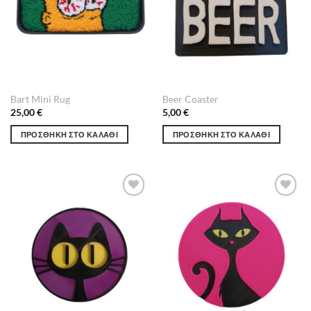
Bart Mini Rug
Beer Coaster
25,00
€
5,00
€
ΠΡΟΣΘΉΚΗ ΣΤΟ ΚΑΛΆΘΙ
ΠΡΟΣΘΉΚΗ ΣΤΟ ΚΑΛΆΘΙ
Πρόσθήκη
Πρόσθήκη
στην λίστα
στην λίστα
επιθυμιών
επιθυμιών