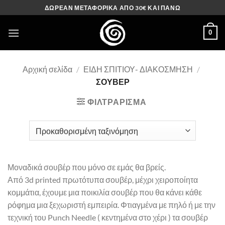
Μετάβαση
ΔΩΡΕΑΝ ΜΕΤΑΦΟΡΙΚΑ ΑΠΟ 30€ ΚΑΙ ΠΑΝΩ
στο
περιεχόμενο
0
Αρχική σελίδα
/
ΕΙΔΗ ΣΠΙΤΙΟΥ- ΔΙΑΚΟΣΜΗΣΗ
/
ΣΟΥΒΕΡ
ΦΙΛΤΡΆΡΙΣΜΑ
Μοναδικά σουβέρ που μόνο σε εμάς θα βρείς.
Από 3d printed πρωτότυπα σουβέρ, μέχρι χειροποίητα
κομμάτια, έχουμε μια ποικιλία σουβέρ που θα κάνει κάθε
ρόφημα μια ξεχωριστή εμπειρία. Φτιαγμένα με πηλό ή με την
τεχνική του Punch Needle ( κεντημένα στο χέρι ) τα σουβέρ