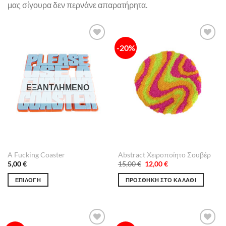
μας σίγουρα δεν περνάνε απαρατήρητα.
-20%
Πρόσθήκη
Πρόσθήκη
στην λίστα
στην λίστα
επιθυμιών
επιθυμιών
ΕΞΑΝΤΛΗΜΈΝΟ
A Fucking Coaster
Abstract Χειροποίητο Σουβέρ
Original
Η
5,00
€
15,00
€
12,00
€
price
τρέχουσα
was:
τιμή
ΕΠΙΛΟΓΉ
ΠΡΟΣΘΉΚΗ ΣΤΟ ΚΑΛΆΘΙ
15,00 €.
είναι:
12,00 €.
Αυτό
το
προϊόν
έχει