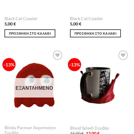
Black Cat Coaster
Black Cat Coaster
5,00
€
5,00
€
ΠΡΟΣΘΉΚΗ ΣΤΟ ΚΑΛΆΘΙ
ΠΡΟΣΘΉΚΗ ΣΤΟ ΚΑΛΆΘΙ
-13%
-13%
Πρόσθήκη
Πρόσθήκη
στην λίστα
στην λίστα
επιθυμιών
επιθυμιών
ΕΞΑΝΤΛΗΜΈΝΟ
Blinky Pacman Χειροποίητο
Blood Splash Σουβέρ
Σουβέρ
Original
Η
15,00
€
13,00
€