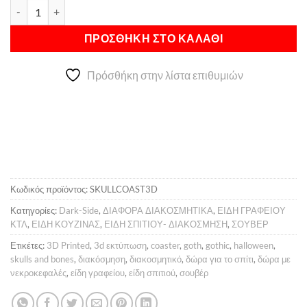
Skull Σουβέρ ποσότητα
Alternative:
6,00 €.
είναι:
5,00 €.
ΠΡΟΣΘΉΚΗ ΣΤΟ ΚΑΛΆΘΙ
Πρόσθήκη στην λίστα επιθυμιών
Κωδικός προϊόντος:
SKULLCOAST3D
Κατηγορίες:
Dark-Side
,
ΔΙΑΦΟΡΑ ΔΙΑΚΟΣΜΗΤΙΚΑ
,
ΕΙΔΗ ΓΡΑΦΕΙΟΥ
ΚΤΛ
,
ΕΙΔΗ ΚΟΥΖΙΝΑΣ
,
ΕΙΔΗ ΣΠΙΤΙΟΥ- ΔΙΑΚΟΣΜΗΣΗ
,
ΣΟΥΒΕΡ
Ετικέτες:
3D Printed
,
3d εκτύπωση
,
coaster
,
goth
,
gothic
,
halloween
,
skulls and bones
,
διακόσμηση
,
διακοσμητικό
,
δώρα για το σπίτι
,
δώρα με
νεκροκεφαλές
,
είδη γραφείου
,
είδη σπιτιού
,
σουβέρ