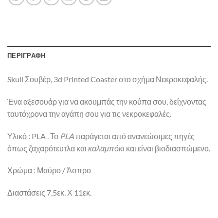
ΠΕΡΙΓΡΑΦΉ
Skull Σουβέρ, 3d Printed Coaster στο σχήμα Νεκροκεφαλής.
Ένα αξεσουάρ για να ακουμπάς την κούπα σου, δείχνοντας
ταυτόχρονα την αγάπη σου για τις νεκροκεφαλές.
Υλικό : PLA . Το
PLA
παράγεται από ανανεώσιμες πηγές
όπως ζαχαρότευτλα και
καλαμπόκι
και είναι βιοδιασπώμενο.
Χρώμα : Μαύρο / Άσπρο
Διαστάσεις 7,5εκ. Χ 11εκ.