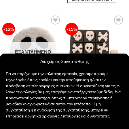
Αυτό
17,00 €.
είναι:
15,00 €.
το
προϊόν
έχει
πολλαπλές
-12%
-15%
Πρόσθήκη
Πρόσθήκη
παραλλαγές.
στην λίστα
στην λίστα
επιθυμιών
επιθυμιών
Οι
επιλογές
μπορούν
ΕΞΑΝΤΛΗΜΈΝΟ
να
Διαχείριση Συγκατάθεσης
επιλεγούν
στη
σελίδα
Για να παρέχουμε την καλύτερη εμπειρία, χρησιμοποιούμε
του
τεχνολογίες όπως cookies για την αποθήκευση ή/και την
προϊόντος
πρόσβαση σε πληροφορίες συσκευών. Η συγκατάθεση για τις εν
Jack Skellington Χειροποίητο
Skulls and Bones Τρίλιζα
λόγω τεχνολογίες θα μας επιτρέψει να επεξεργαστούμε δεδομένα
Σουβέρ
Original
Η
20,00
€
17,00
€
προσωπικού χαρακτήρα, όπως συμπεριφορά περιήγησης ή
price
τρέχουσα
Original
Η
17,00
€
15,00
€
was:
τιμή
price
τρέχουσα
μοναδικά αναγνωριστικά σε αυτόν τον ιστότοπο. Η μη
ΠΡΟΣΘΉΚΗ ΣΤΟ ΚΑΛΆΘΙ
20,00 €.
είναι:
was:
τιμή
ΔΙΑΒΆΣΤΕ ΠΕΡΙΣΣΌΤΕΡΑ
συγκατάθεση ή η ανάκληση της συγκατάθεσης, μπορεί να
17,00 €.
17,00 €.
είναι:
15,00 €.
επηρεάσει αρνητικά ορισμένες λειτουργίες και δυνατότητες.