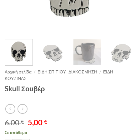
Αρχική σελίδα
/
ΕΙΔΗ ΣΠΙΤΙΟΥ- ΔΙΑΚΟΣΜΗΣΗ
/
ΕΙΔΗ
ΚΟΥΖΙΝΑΣ
Skull Σουβέρ
Original
Η
6,00
5,00
€
€
price
τρέχουσα
Σε απόθεμα
was:
τιμή