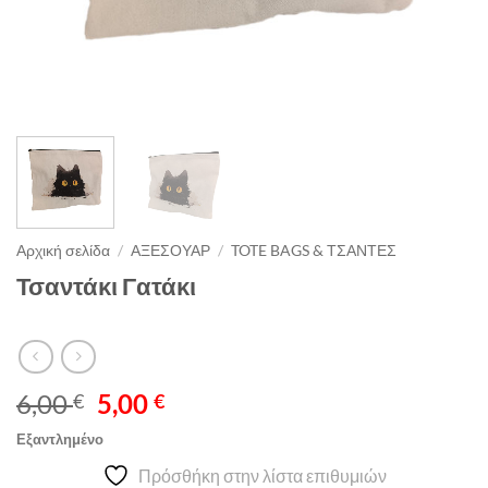
Αρχική σελίδα
/
ΑΞΕΣΟΥΑΡ
/
TOTE BAGS & ΤΣΑΝΤΕΣ
Τσαντάκι Γατάκι
Original
Η
6,00
5,00
€
€
price
τρέχουσα
Εξαντλημένο
was:
τιμή
Πρόσθήκη στην λίστα επιθυμιών
6,00 €.
είναι: