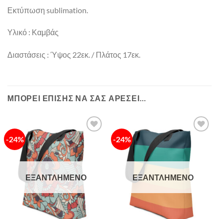
Εκτύπωση sublimation.
Υλικό : Καμβάς
Διαστάσεις : Ύψος 22εκ. / Πλάτος 17εκ.
ΜΠΟΡΕΊ ΕΠΊΣΗΣ ΝΑ ΣΑΣ ΑΡΈΣΕΙ…
-24%
-24%
Πρόσθήκη
Πρόσθήκη
στην λίστα
στην λίστα
επιθυμιών
επιθυμιών
ΕΞΑΝΤΛΗΜΈΝΟ
ΕΞΑΝΤΛΗΜΈΝΟ