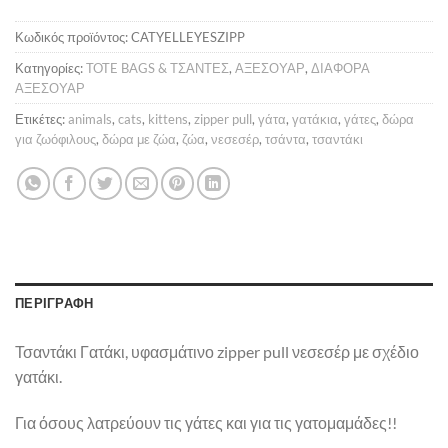
5,00 €.
Κωδικός προϊόντος:
CATYELLEYESZIPP
Κατηγορίες:
TOTE BAGS & ΤΣΑΝΤΕΣ
,
ΑΞΕΣΟΥΑΡ
,
ΔΙΑΦΟΡΑ
ΑΞΕΣΟΥΑΡ
Ετικέτες:
animals
,
cats
,
kittens
,
zipper pull
,
γάτα
,
γατάκια
,
γάτες
,
δώρα
για ζωόφιλους
,
δώρα με ζώα
,
ζώα
,
νεσεσέρ
,
τσάντα
,
τσαντάκι
ΠΕΡΙΓΡΑΦΉ
Τσαντάκι Γατάκι, υφασμάτινο zipper pull νεσεσέρ με σχέδιο
γατάκι.
Για όσους λατρεύουν τις γάτες και για τις γατομαμάδες!!