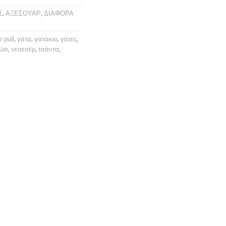
Σ
,
ΑΞΕΣΟΥΑΡ
,
ΔΙΑΦΟΡΑ
r pull
,
γάτα
,
γατάκια
,
γάτες
,
ζώα
,
νεσεσέρ
,
τσάντα
,