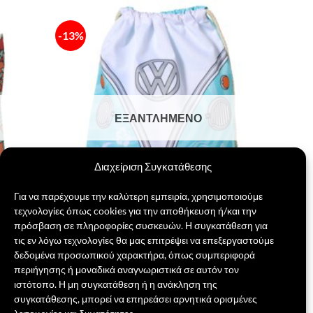
-13%
Πρόσθήκη
Πρόσθήκη
στην λίστα
στην λίστα
επιθυμιών
επιθυμιών
ΕΞΑΝΤΛΗΜΈΝΟ
Διαχείριση Συγκατάθεσης
Για να παρέχουμε την καλύτερη εμπειρία, χρησιμοποιούμε
τεχνολογίες όπως cookies για την αποθήκευση ή/και την
πρόσβαση σε πληροφορίες συσκευών. Η συγκατάθεση για
τις εν λόγω τεχνολογίες θα μας επιτρέψει να επεξεργαστούμε
VW Βανάκι Τσάντα
δεδομένα προσωπικού χαρακτήρα, όπως συμπεριφορά
Original
Η
16,00
€
14,00
€
περιήγησης ή μοναδικά αναγνωριστικά σε αυτόν τον
price
τρέχουσα
ιστότοπο. Η μη συγκατάθεση ή η ανάκληση της
was:
τιμή
ΔΙΑΒΆΣΤΕ ΠΕΡΙΣΣΌΤΕΡΑ
16,00 €.
είναι:
συγκατάθεσης, μπορεί να επηρεάσει αρνητικά ορισμένες
14,00 €.