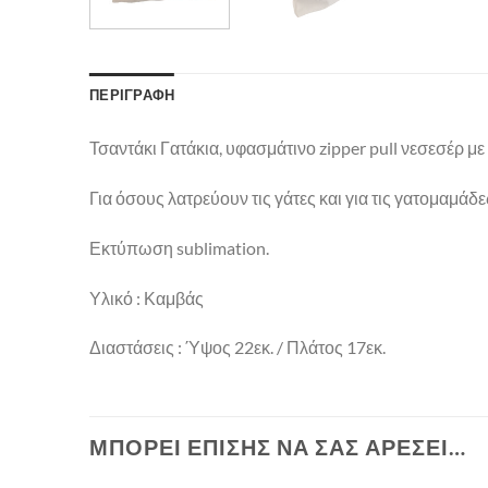
ΠΕΡΙΓΡΑΦΉ
Τσαντάκι Γατάκια, υφασμάτινο zipper pull νεσεσέρ με 
Για όσους λατρεύουν τις γάτες και για τις γατομαμάδε
Εκτύπωση sublimation.
Υλικό : Καμβάς
Διαστάσεις : Ύψος 22εκ. / Πλάτος 17εκ.
ΜΠΟΡΕΊ ΕΠΊΣΗΣ ΝΑ ΣΑΣ ΑΡΈΣΕΙ…