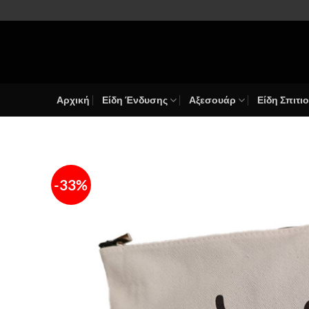
Μετάβαση
στο
περιεχόμενο
Αρχική
Είδη Ένδυσης
Αξεσουάρ
Είδη Σπιτι
-33%