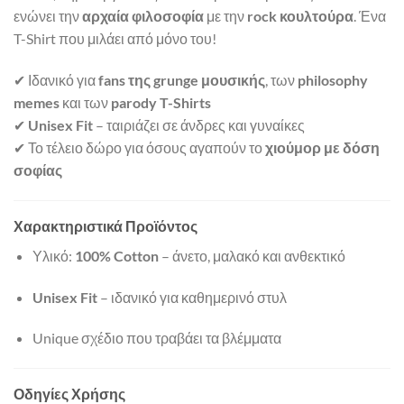
ενώνει την
αρχαία φιλοσοφία
με την
rock κουλτούρα
. Ένα
T-Shirt που μιλάει από μόνο του!
✔ Ιδανικό για
fans της grunge μουσικής
, των
philosophy
memes
και των
parody T-Shirts
✔
Unisex Fit
– ταιριάζει σε άνδρες και γυναίκες
✔ Το τέλειο δώρο για όσους αγαπούν το
χιούμορ με δόση
σοφίας
Χαρακτηριστικά Προϊόντος
Υλικό:
100% Cotton
– άνετο, μαλακό και ανθεκτικό
Unisex Fit
– ιδανικό για καθημερινό στυλ
Unique σχέδιο που τραβάει τα βλέμματα
Οδηγίες Χρήσης