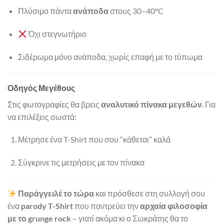
Πλύσιμο πάντα
ανάποδα
στους 30–40°C
Όχι στεγνωτήριο
Σιδέρωμα μόνο ανάποδα, χωρίς επαφή με το τύπωμα
Οδηγός Μεγέθους
Στις φωτογραφίες θα βρεις
αναλυτικό πίνακα μεγεθών
. Για
να επιλέξεις σωστά:
Μέτρησε ένα T-Shirt που σου “κάθεται” καλά
Σύγκρινε τις μετρήσεις με τον πίνακα
Παράγγειλέ το τώρα
και πρόσθεσε στη συλλογή σου
ένα
parody T-Shirt
που παντρεύει την
αρχαία φιλοσοφία
με το grunge rock
– γιατί ακόμα κι ο Σωκράτης θα το