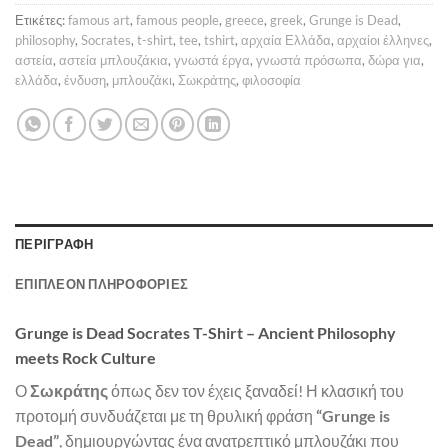
Ετικέτες:
famous art
,
famous people
,
greece
,
greek
,
Grunge is Dead
,
philosophy
,
Socrates
,
t-shirt
,
tee
,
tshirt
,
αρχαία Ελλάδα
,
αρχαίοι έλληνες
,
αστεία
,
αστεία μπλουζάκια
,
γνωστά έργα
,
γνωστά πρόσωπα
,
δώρα για
,
ελλάδα
,
ένδυση
,
μπλουζάκι
,
Σωκράτης
,
φιλοσοφία
ΠΕΡΙΓΡΑΦΉ
ΕΠΙΠΛΈΟΝ ΠΛΗΡΟΦΟΡΊΕΣ
Grunge is Dead Socrates T-Shirt – Ancient Philosophy
meets Rock Culture
Ο
Σωκράτης
όπως δεν τον έχεις ξαναδεί! Η κλασική του
προτομή συνδυάζεται με τη θρυλική φράση
“Grunge is
Dead”
, δημιουργώντας ένα ανατρεπτικό μπλουζάκι που