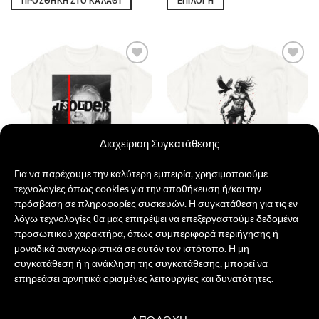
ΠΡΟΣΘΉΚΗ ΣΤΟ ΚΑΛΆΘΙ
ΕΠΙΛΟΓΉ
20,00 €.
είναι:
17,00 €.
Αυτό
το
προϊόν
έχει
Πρόσθήκη
Πρόσθήκη
πολλαπλές
στην λίστα
στην λίστα
παραλλαγές.
επιθυμιών
επιθυμιών
Οι
επιλογές
μπορούν
Διαχείριση Συγκατάθεσης
να
επιλεγούν
Για να παρέχουμε την καλύτερη εμπειρία, χρησιμοποιούμε
στη
τεχνολογίες όπως cookies για την αποθήκευση ή/και την
σελίδα
πρόσβαση σε πληροφορίες συσκευών. Η συγκατάθεση για τις εν
του
λόγω τεχνολογίες θα μας επιτρέψει να επεξεργαστούμε δεδομένα
Einstein Disorder
Prometheus
προϊόντος
προσωπικού χαρακτήρα, όπως συμπεριφορά περιήγησης ή
21,00
€
21,00
€
μοναδικά αναγνωριστικά σε αυτόν τον ιστότοπο. Η μη
ΕΠΙΛΟΓΉ
ΕΠΙΛΟΓΉ
συγκατάθεση ή η ανάκληση της συγκατάθεσης, μπορεί να
Αυτό
Αυτό
επηρεάσει αρνητικά ορισμένες λειτουργίες και δυνατότητες.
το
το
προϊόν
προϊόν