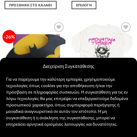
was:
τιμή
ΠΡΟΣΘΉΚΗ ΣΤΟ ΚΑΛΆΘΙ
ΕΠΙΛΟΓΉ
18,00 €.
είναι:
15,00 €.
Αυτό
το
προϊόν
έχει
-26%
Πρόσθήκη
Πρόσθήκη
πολλαπλές
στην λίστα
στην λίστα
παραλλαγές.
επιθυμιών
επιθυμιών
Οι
επιλογές
μπορούν
Διαχείριση Συγκατάθεσης
να
επιλεγούν
Για να παρέχουμε την καλύτερη εμπειρία, χρησιμοποιούμε
στη
τεχνολογίες όπως cookies για την αποθήκευση ή/και την
σελίδα
πρόσβαση σε πληροφορίες συσκευών. Η συγκατάθεση για τις εν
του
λόγω τεχνολογίες θα μας επιτρέψει να επεξεργαστούμε δεδομένα
Batman διακοσμητικό
Προβατίνα Τάρνερ
προϊόντος
προσωπικού χαρακτήρα, όπως συμπεριφορά περιήγησης ή
Original
Η
27,00
€
20,00
€
21,00
€
price
τρέχουσα
μοναδικά αναγνωριστικά σε αυτόν τον ιστότοπο. Η μη
was:
τιμή
ΠΡΟΣΘΉΚΗ ΣΤΟ ΚΑΛΆΘΙ
ΕΠΙΛΟΓΉ
συγκατάθεση ή η ανάκληση της συγκατάθεσης, μπορεί να
27,00 €.
είναι:
20,00 €.
Αυτό
επηρεάσει αρνητικά ορισμένες λειτουργίες και δυνατότητες.
το
προϊόν