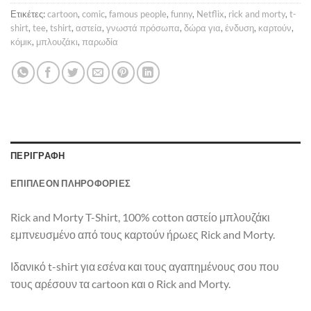
Ετικέτες:
cartoon
,
comic
,
famous people
,
funny
,
Netflix
,
rick and morty
,
t-
shirt
,
tee
,
tshirt
,
αστεία
,
γνωστά πρόσωπα
,
δώρα για
,
ένδυση
,
καρτούν
,
κόμικ
,
μπλουζάκι
,
παρωδία
ΠΕΡΙΓΡΑΦΉ
ΕΠΙΠΛΈΟΝ ΠΛΗΡΟΦΟΡΊΕΣ
Rick and Morty T-Shirt, 100% cotton αστείο μπλουζάκι
εμπνευσμένο από τους καρτούν ήρωες Rick and Morty.
Ιδανικό t-shirt για εσένα και τους αγαπημένους σου που
τους αρέσουν τα cartoon και ο Rick and Morty.