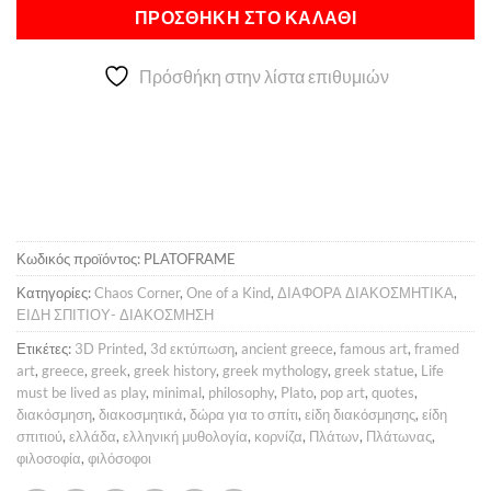
Alternative:
25,00 €.
είναι:
ΠΡΟΣΘΉΚΗ ΣΤΟ ΚΑΛΆΘΙ
20,00 €.
Πρόσθήκη στην λίστα επιθυμιών
Κωδικός προϊόντος:
PLATOFRAME
Κατηγορίες:
Chaos Corner
,
One of a Kind
,
ΔΙΑΦΟΡΑ ΔΙΑΚΟΣΜΗΤΙΚΑ
,
ΕΙΔΗ ΣΠΙΤΙΟΥ- ΔΙΑΚΟΣΜΗΣΗ
Ετικέτες:
3D Printed
,
3d εκτύπωση
,
ancient greece
,
famous art
,
framed
art
,
greece
,
greek
,
greek history
,
greek mythology
,
greek statue
,
Life
must be lived as play
,
minimal
,
philosophy
,
Plato
,
pop art
,
quotes
,
διακόσμηση
,
διακοσμητικά
,
δώρα για το σπίτι
,
είδη διακόσμησης
,
είδη
σπιτιού
,
ελλάδα
,
ελληνική μυθολογία
,
κορνίζα
,
Πλάτων
,
Πλάτωνας
,
φιλοσοφία
,
φιλόσοφοι