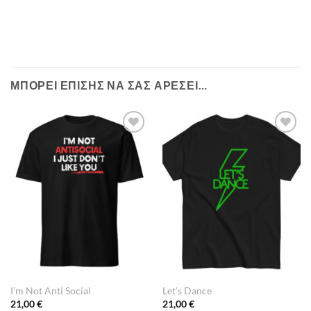
ΜΠΟΡΕΊ ΕΠΊΣΗΣ ΝΑ ΣΑΣ ΑΡΈΣΕΙ…
Πρόσθήκη
Πρόσθήκη
στην λίστα
στην λίστα
επιθυμιών
επιθυμιών
I’m Not Anti Social
Let’s Dance
21,00
€
21,00
€