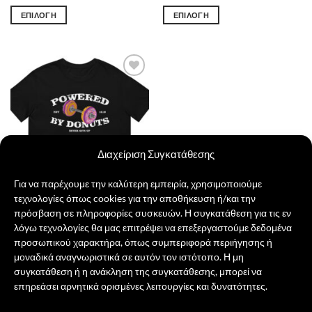
ΕΠΙΛΟΓΉ
ΕΠΙΛΟΓΉ
Αυτό
Αυτό
το
το
προϊόν
προϊόν
έχει
έχει
Πρόσθήκη
πολλαπλές
πολλαπλές
στην λίστα
παραλλαγές.
παραλλαγές.
επιθυμιών
Οι
Οι
επιλογές
επιλογές
μπορούν
μπορούν
Διαχείριση Συγκατάθεσης
να
να
επιλεγούν
επιλεγούν
Για να παρέχουμε την καλύτερη εμπειρία, χρησιμοποιούμε
στη
στη
τεχνολογίες όπως cookies για την αποθήκευση ή/και την
σελίδα
σελίδα
πρόσβαση σε πληροφορίες συσκευών. Η συγκατάθεση για τις εν
του
του
λόγω τεχνολογίες θα μας επιτρέψει να επεξεργαστούμε δεδομένα
Powered by Donuts
προϊόντος
προϊόντος
προσωπικού χαρακτήρα, όπως συμπεριφορά περιήγησης ή
21,00
€
μοναδικά αναγνωριστικά σε αυτόν τον ιστότοπο. Η μη
ΕΠΙΛΟΓΉ
συγκατάθεση ή η ανάκληση της συγκατάθεσης, μπορεί να
Αυτό
επηρεάσει αρνητικά ορισμένες λειτουργίες και δυνατότητες.
το