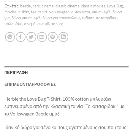
Ετικέτες:
beetle
,
cars
,
cinema
,
classic cinema
,
classic movies
,
Love Bug
,
movies
,
t-shirt
,
tee
,
tshirt
,
volkswagen
,
αυτοκίνητα
,
για σινεφίλ
,
δώρα
για
,
δώρα για σινεφίλ
,
δώρα για ταινιόφιλους
,
ένδυση
,
κατσαριδάκι
,
μπλουζάκι
,
σινεμά
,
σινεφίλ
,
ταινίες
ΠΕΡΙΓΡΑΦΉ
ΕΠΙΠΛΈΟΝ ΠΛΗΡΟΦΟΡΊΕΣ
Herbie the Love Bug T-Shirt, 100% cotton μπλουζάκι
εμπνευσμένο από την κλασσική ταινία “Το κατσαριδάκι” με
το Volkswagen Beetle αμάξι.
Ιδανικό δώρο για σένα και τους αγαπημένους σου που τους