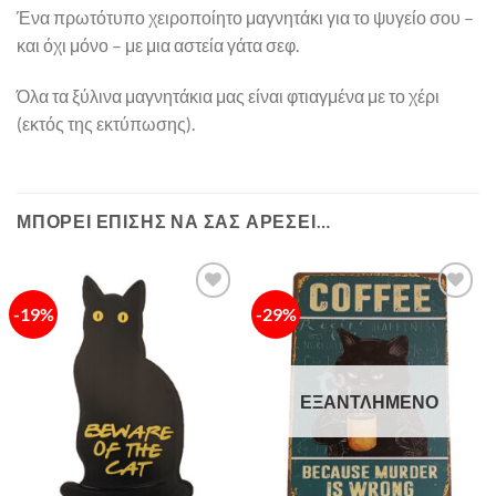
Ένα πρωτότυπο χειροποίητο μαγνητάκι για το ψυγείο σου –
και όχι μόνο – με μια αστεία γάτα σεφ.
Όλα τα ξύλινα μαγνητάκια μας είναι φτιαγμένα με το χέρι
(εκτός της εκτύπωσης).
ΜΠΟΡΕΊ ΕΠΊΣΗΣ ΝΑ ΣΑΣ ΑΡΈΣΕΙ…
-19%
-29%
Πρόσθήκη
Πρόσθήκη
στην λίστα
στην λίστα
επιθυμιών
επιθυμιών
ΕΞΑΝΤΛΗΜΈΝΟ