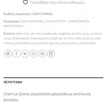
Πρόσθήκη στην λίστα επιθυμιών
3,00 €.
είναι:
2,50 €.
Κωδικός προϊόντος:
CHEFCATMAG
Κατηγορίες:
ΕΙΔΗ ΚΟΥΖΙΝΑΣ
,
ΕΙΔΗ ΣΠΙΤΙΟΥ- ΔΙΑΚΟΣΜΗΣΗ
,
ΜΑΓΝΗΤΑΚΙΑ
Ετικέτες:
black cat
,
cat
,
cats
,
handmade
,
magnets
,
αστεία
,
γάτα
,
γατάκια
,
γάτες
,
διακόσμηση
,
διακοσμητικά
,
δώρα για το σπίτι
,
είδη κουζίνας
,
είδη
σπιτιού
,
μαγνητάκια
,
μαγνητάκια ψυγείου
,
μαύρη γάτα
,
χειροποίητα
ΠΕΡΙΓΡΑΦΉ
Chef Cat ξύλινο χειροποίητο μαγνητάκι με εκτύπωση
βινυλίου.