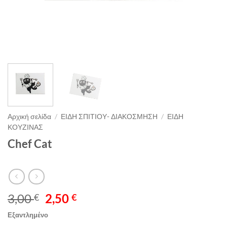
Αρχική σελίδα
/
ΕΙΔΗ ΣΠΙΤΙΟΥ- ΔΙΑΚΟΣΜΗΣΗ
/
ΕΙΔΗ
ΚΟΥΖΙΝΑΣ
Chef Cat
Original
Η
3,00
2,50
€
€
price
τρέχουσα
Εξαντλημένο
was:
τιμή