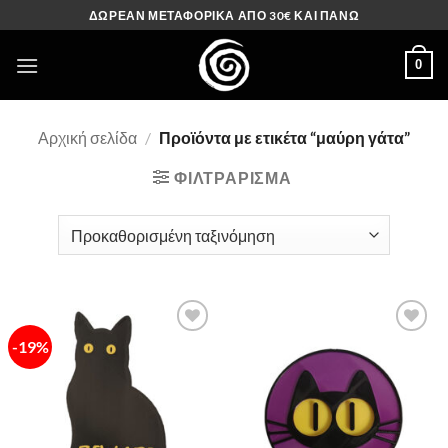
Μετάβαση
ΔΩΡΕΑΝ ΜΕΤΑΦΟΡΙΚΑ ΑΠΟ 30€ ΚΑΙ ΠΑΝΩ
στο
περιεχόμενο
0
Αρχική σελίδα
/
Προϊόντα με ετικέτα “μαύρη γάτα”
ΦΙΛΤΡΆΡΙΣΜΑ
-19%
Πρόσθήκη
Πρόσθήκη
στην λίστα
στην λίστα
επιθυμιών
επιθυμιών