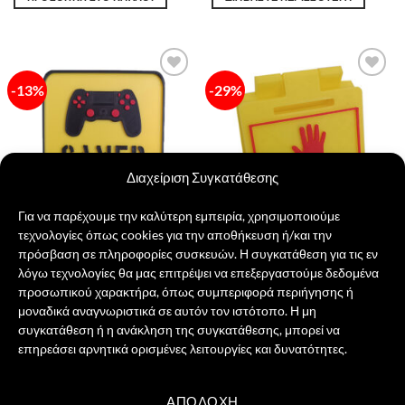
20,00 €.
είναι:
15,00 €.
είναι:
15,00 €.
13,00 €.
-13%
-29%
Πρόσθήκη
Πρόσθήκη
στην λίστα
στην λίστα
επιθυμιών
επιθυμιών
Διαχείριση Συγκατάθεσης
Για να παρέχουμε την καλύτερη εμπειρία, χρησιμοποιούμε
τεχνολογίες όπως cookies για την αποθήκευση ή/και την
πρόσβαση σε πληροφορίες συσκευών. Η συγκατάθεση για τις εν
λόγω τεχνολογίες θα μας επιτρέψει να επεξεργαστούμε δεδομένα
Gamer Zone
Online Gaming
προσωπικού χαρακτήρα, όπως συμπεριφορά περιήγησης ή
Original
Η
Original
Η
15,00
€
13,00
€
7,00
€
5,00
€
price
τρέχουσα
price
τρέχουσα
μοναδικά αναγνωριστικά σε αυτόν τον ιστότοπο. Η μη
was:
τιμή
was:
τιμή
ΠΡΟΣΘΉΚΗ ΣΤΟ ΚΑΛΆΘΙ
ΠΡΟΣΘΉΚΗ ΣΤΟ ΚΑΛΆΘΙ
συγκατάθεση ή η ανάκληση της συγκατάθεσης, μπορεί να
15,00 €.
είναι:
7,00 €.
είναι:
13,00 €.
5,00 €.
επηρεάσει αρνητικά ορισμένες λειτουργίες και δυνατότητες.
ΑΠΟΔΟΧΉ