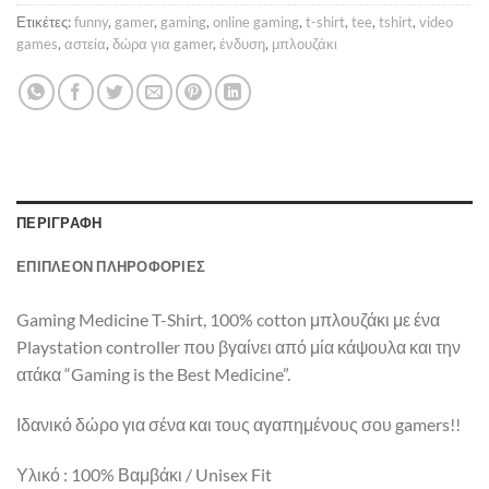
Ετικέτες:
funny
,
gamer
,
gaming
,
online gaming
,
t-shirt
,
tee
,
tshirt
,
video
games
,
αστεία
,
δώρα για gamer
,
ένδυση
,
μπλουζάκι
ΠΕΡΙΓΡΑΦΉ
ΕΠΙΠΛΈΟΝ ΠΛΗΡΟΦΟΡΊΕΣ
Gaming Medicine T-Shirt, 100% cotton μπλουζάκι με ένα
Playstation controller που βγαίνει από μία κάψουλα και την
ατάκα “Gaming is the Best Medicine”.
Ιδανικό δώρο για σένα και τους αγαπημένους σου gamers!!
Υλικό : 100% Βαμβάκι / Unisex Fit