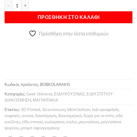
Μαγνητάκι Bob κωλαράκης ποσότητα
Alternative:
7,00 €.
είναι:
6,00 €.
ΠΡΟΣΘΉΚΗ ΣΤΟ ΚΑΛΆΘΙ
Πρόσθήκη στην λίστα επιθυμιών
Κωδικός προϊόντος:
BOBKOLARAKIS
Κατηγορίες:
Geek Universe
,
ΕΙΔΗ ΚΟΥΖΙΝΑΣ
,
ΕΙΔΗ ΣΠΙΤΙΟΥ-
ΔΙΑΚΟΣΜΗΣΗ
,
ΜΑΓΝΗΤΑΚΙΑ
Ετικέτες:
3D Printed
,
3d εκτύπωση
,
bikini bottom
,
bob spongebob
,
magnets
,
αστεία
,
διακόσμηση
,
διακοσμητικά
,
δώρα για το σπίτι
,
είδη
κουζίνας
,
είδη σπιτιού
,
κωλαράκια
,
κώλοι
,
μαγνητάκια
,
μαγνητάκια
ψυγείου
,
μπομπ σφουγγαράκης