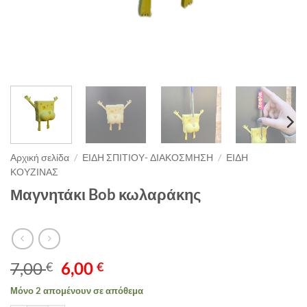
Αρχική σελίδα
/
ΕΙΔΗ ΣΠΙΤΙΟΥ- ΔΙΑΚΟΣΜΗΣΗ
/
ΕΙΔΗ
ΚΟΥΖΙΝΑΣ
Μαγνητάκι Bob κωλαράκης
Original
Η
7,00
6,00
€
€
price
τρέχουσα
Μόνο 2 απομένουν σε απόθεμα
was:
τιμή