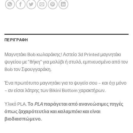
ΠΕΡΙΓΡΑΦΉ
Μαγνητάκι Bob κωλαράκης! Αστείο 3d Printed μαγνητάκι
ψυγείου με “θήκη” για μολύβι ή στυλό, εμπνευσμένο από τον
Bob τον Σφουγγαράκη.
Ένα πρωτότυπο μαγνητάκι για το ψυγείο σου – και όχι μόνο
– αν είσαι λάτρης των Bikini Bottom χαρακτήρων.
Υλικό PLA.
Το
PLA
παράγεται από ανανεώσιμες πηγές
όπως ζαχαρότευτλα και
καλαμπόκι
και είναι
βιοδιασπώμενο.