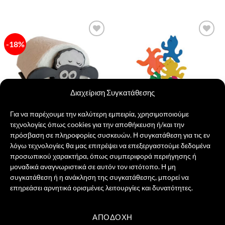
13,00 €.
25,00 €.
-18%
Πρόσθήκη
Πρόσθήκη
στην λίστα
στην λίστα
επιθυμιών
επιθυμιών
Διαχείριση Συγκατάθεσης
Για να παρέχουμε την καλύτερη εμπειρία, χρησιμοποιούμε
τεχνολογίες όπως cookies για την αποθήκευση ή/και την
πρόσβαση σε πληροφορίες συσκευών. Η συγκατάθεση για τις εν
λόγω τεχνολογίες θα μας επιτρέψει να επεξεργαστούμε δεδομένα
Shaun Πρόβατο για Χαρτί Υγείας
Ninja Cats
προσωπικού χαρακτήρα, όπως συμπεριφορά περιήγησης ή
Original
Η
17,00
€
14,00
€
25,00
€
price
τρέχουσα
μοναδικά αναγνωριστικά σε αυτόν τον ιστότοπο. Η μη
was:
τιμή
ΠΡΟΣΘΉΚΗ ΣΤΟ ΚΑΛΆΘΙ
ΠΡΟΣΘΉΚΗ ΣΤΟ ΚΑΛΆΘΙ
συγκατάθεση ή η ανάκληση της συγκατάθεσης, μπορεί να
17,00 €.
είναι:
14,00 €.
επηρεάσει αρνητικά ορισμένες λειτουργίες και δυνατότητες.
ΑΠΟΔΟΧΉ
Visa
PayPal
MasterCard
Credit