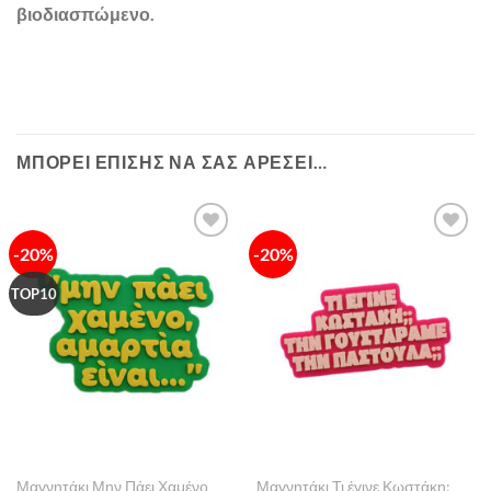
βιοδιασπώμενο.
ΜΠΟΡΕΊ ΕΠΊΣΗΣ ΝΑ ΣΑΣ ΑΡΈΣΕΙ…
-20%
-20%
Πρόσθήκη
Πρόσθήκη
στην λίστα
στην λίστα
επιθυμιών
επιθυμιών
TOP10
Μαγνητάκι Μην Πάει Χαμένο
Μαγνητάκι Τι έγινε Κωστάκη;