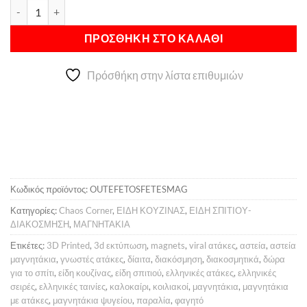
Μαγνητάκι Ούτε Φέτος Φέτες ποσότητα
Alternative:
5,00 €.
είναι:
4,00 €.
ΠΡΟΣΘΉΚΗ ΣΤΟ ΚΑΛΆΘΙ
Πρόσθήκη στην λίστα επιθυμιών
Κωδικός προϊόντος:
OUTEFETOSFETESMAG
Κατηγορίες:
Chaos Corner
,
ΕΙΔΗ ΚΟΥΖΙΝΑΣ
,
ΕΙΔΗ ΣΠΙΤΙΟΥ-
ΔΙΑΚΟΣΜΗΣΗ
,
ΜΑΓΝΗΤΑΚΙΑ
Ετικέτες:
3D Printed
,
3d εκτύπωση
,
magnets
,
viral ατάκες
,
αστεία
,
αστεία
μαγνητάκια
,
γνωστές ατάκες
,
δίαιτα
,
διακόσμηση
,
διακοσμητικά
,
δώρα
για το σπίτι
,
είδη κουζίνας
,
είδη σπιτιού
,
ελληνικές ατάκες
,
ελληνικές
σειρές
,
ελληνικές ταινίες
,
καλοκαίρι
,
κοιλιακοί
,
μαγνητάκια
,
μαγνητάκια
με ατάκες
,
μαγνητάκια ψυγείου
,
παραλία
,
φαγητό