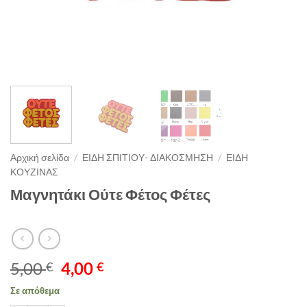
Αρχική σελίδα
/
ΕΙΔΗ ΣΠΙΤΙΟΥ- ΔΙΑΚΟΣΜΗΣΗ
/
ΕΙΔΗ
ΚΟΥΖΙΝΑΣ
Μαγνητάκι Ούτε Φέτος Φέτες
Original
Η
5,00
4,00
€
€
price
τρέχουσα
Σε απόθεμα
was:
τιμή