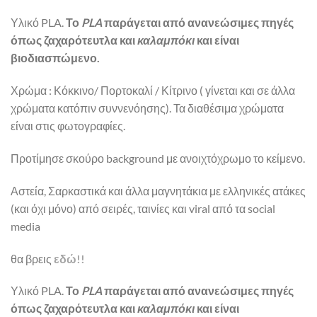
Υλικό PLA.
Το
PLA
παράγεται από ανανεώσιμες πηγές
όπως ζαχαρότευτλα και
καλαμπόκι
και είναι
βιοδιασπώμενο.
Χρώμα : Κόκκινο/ Πορτοκαλί / Κίτρινο ( γίνεται και σε άλλα
χρώματα κατόπιν συννενόησης). Τα διαθέσιμα χρώματα
είναι στις φωτογραφίες.
Προτίμησε σκούρο background με ανοιχτόχρωμο το κείμενο.
Αστεία, Σαρκαστικά και άλλα μαγνητάκια με ελληνικές ατάκες
(και όχι μόνο) από σειρές, ταινίες και viral από τα social
media
θα βρεις
εδώ!!
Υλικό PLA.
Το
PLA
παράγεται από ανανεώσιμες πηγές
όπως ζαχαρότευτλα και
καλαμπόκι
και είναι