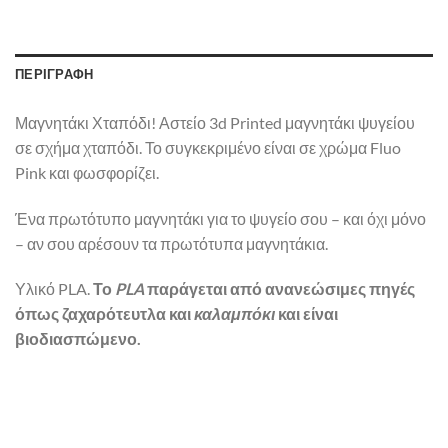
ΠΕΡΙΓΡΑΦΉ
Μαγνητάκι Χταπόδι! Αστείο 3d Printed μαγνητάκι ψυγείου
σε σχήμα χταπόδι. Το συγκεκριμένο είναι σε χρώμα Fluo
Pink και φωσφορίζει.
Ένα πρωτότυπο μαγνητάκι για το ψυγείο σου – και όχι μόνο
– αν σου αρέσουν τα πρωτότυπα μαγνητάκια.
Υλικό PLA.
Το
PLA
παράγεται από ανανεώσιμες πηγές
όπως ζαχαρότευτλα και
καλαμπόκι
και είναι
βιοδιασπώμενο.