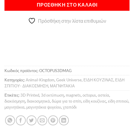
Alternative:
6,00 €.
είναι:
ΠΡΟΣΘΉΚΗ ΣΤΟ ΚΑΛΆΘΙ
5,00 €.
Πρόσθήκη στην λίστα επιθυμιών
Κωδικός προϊόντος:
OCTOPUS3DMAG
Κατηγορίες:
Animal-Kingdom
,
Geek Universe
,
ΕΙΔΗ ΚΟΥΖΙΝΑΣ
,
ΕΙΔΗ
ΣΠΙΤΙΟΥ- ΔΙΑΚΟΣΜΗΣΗ
,
ΜΑΓΝΗΤΑΚΙΑ
Ετικέτες:
3D Printed
,
3d εκτύπωση
,
magnets
,
octopus
,
αστεία
,
διακόσμηση
,
διακοσμητικά
,
δώρα για το σπίτι
,
είδη κουζίνας
,
είδη σπιτιού
,
μαγνητάκια
,
μαγνητάκια ψυγείου
,
χταπόδι