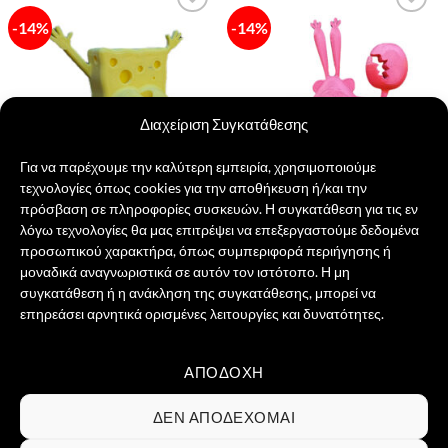
-14%
-14%
Πρόσθήκη
Πρόσθήκη
στην λίστα
στην λίστα
επιθυμιών
επιθυμιών
Διαχείριση Συγκατάθεσης
Για να παρέχουμε την καλύτερη εμπειρία, χρησιμοποιούμε
τεχνολογίες όπως cookies για την αποθήκευση ή/και την
πρόσβαση σε πληροφορίες συσκευών. Η συγκατάθεση για τις εν
λόγω τεχνολογίες θα μας επιτρέψει να επεξεργαστούμε δεδομένα
Μαγνητάκι Bob κωλαράκης
Μαγνητάκι Mr. Krabs
προσωπικού χαρακτήρα, όπως συμπεριφορά περιήγησης ή
Original
Η
Original
Η
7,00
€
6,00
€
7,00
€
6,00
€
price
τρέχουσα
price
τρέχουσα
μοναδικά αναγνωριστικά σε αυτόν τον ιστότοπο. Η μη
was:
τιμή
was:
τιμή
ΠΡΟΣΘΉΚΗ ΣΤΟ ΚΑΛΆΘΙ
ΠΡΟΣΘΉΚΗ ΣΤΟ ΚΑΛΆΘΙ
συγκατάθεση ή η ανάκληση της συγκατάθεσης, μπορεί να
7,00 €.
είναι:
7,00 €.
είναι:
6,00 €.
6,00 €.
επηρεάσει αρνητικά ορισμένες λειτουργίες και δυνατότητες.
ΑΠΟΔΟΧΉ
Visa
PayPal
MasterCard
Credit
Card
ΣΧΕΤΙΚΆ ΜΕ ΕΜΆΣ
ΕΠΙΚΟΙΝΩΝΊΑ
ΣΥΧΝΈΣ ΕΡΩΤΉΣΕΙΣ
ΔΕΝ ΑΠΟΔΈΧΟΜΑΙ
2
ΌΡΟΙ ΧΡΉΣΗΣ
ΠΟΛΙΤΙΚΉ ΑΠΟΡΡΉΤΟΥ
ΠΟΛΙΤΙΚΉ COOKIES
ΕΠΙΣΤΡΟΦΈΣ & ΔΙΚΑΊΩΜΑ ΥΠΑΝΑΧΏΡΗΣΗΣ