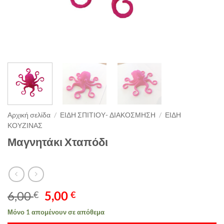
Αρχική σελίδα
/
ΕΙΔΗ ΣΠΙΤΙΟΥ- ΔΙΑΚΟΣΜΗΣΗ
/
ΕΙΔΗ
ΚΟΥΖΙΝΑΣ
Μαγνητάκι Χταπόδι
Original
Η
6,00
5,00
€
€
price
τρέχουσα
Μόνο 1 απομένουν σε απόθεμα
was:
τιμή