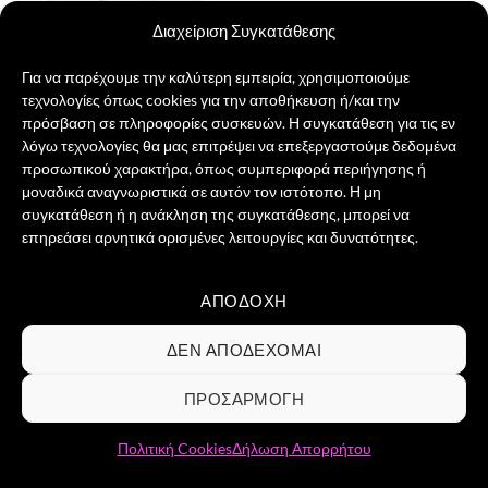
Διαχείριση Συγκατάθεσης
Για να παρέχουμε την καλύτερη εμπειρία, χρησιμοποιούμε
τεχνολογίες όπως cookies για την αποθήκευση ή/και την
Herbie the Love Bug
πρόσβαση σε πληροφορίες συσκευών. Η συγκατάθεση για τις εν
21,00
€
λόγω τεχνολογίες θα μας επιτρέψει να επεξεργαστούμε δεδομένα
προσωπικού χαρακτήρα, όπως συμπεριφορά περιήγησης ή
ΕΠΙΛΟΓΉ
μοναδικά αναγνωριστικά σε αυτόν τον ιστότοπο. Η μη
Αυτό
συγκατάθεση ή η ανάκληση της συγκατάθεσης, μπορεί να
το
επηρεάσει αρνητικά ορισμένες λειτουργίες και δυνατότητες.
προϊόν
έχει
πολλαπλές
ΑΠΟΔΟΧΉ
Visa
PayPal
MasterCard
Credit
παραλλαγές.
Card
Οι
ΣΧΕΤΙΚΆ ΜΕ ΕΜΆΣ
ΕΠΙΚΟΙΝΩΝΊΑ
ΣΥΧΝΈΣ ΕΡΩΤΉΣΕΙΣ
ΔΕΝ ΑΠΟΔΈΧΟΜΑΙ
2
ΌΡΟΙ ΧΡΉΣΗΣ
ΠΟΛΙΤΙΚΉ ΑΠΟΡΡΉΤΟΥ
ΠΟΛΙΤΙΚΉ COOKIES
επιλογές
ΕΠΙΣΤΡΟΦΈΣ & ΔΙΚΑΊΩΜΑ ΥΠΑΝΑΧΏΡΗΣΗΣ
μπορούν
ΠΡΟΣΑΡΜΟΓΉ
Copyright 2026 ©
Groovibes ΑΡ.ΓΕΜΗ 161898903000 -
να
επιλεγούν
Αδριανουπόλεως 12, 10444, Κολωνός / Αθήνα / Τηλ.
Πολιτική Cookies
Δήλωση Απορρήτου
στη
επικοινωνίας 2110129955
σελίδα