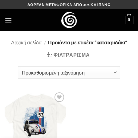
Μετάβαση
ΔΩΡΕΑΝ ΜΕΤΑΦΟΡΙΚΑ ΑΠΟ 30€ ΚΑΙ ΠΑΝΩ
στο
περιεχόμενο
0
Αρχική σελίδα
/
Προϊόντα με ετικέτα “κατσαριδάκι”
ΦΙΛΤΡΆΡΙΣΜΑ
Πρόσθήκη
στην λίστα
επιθυμιών