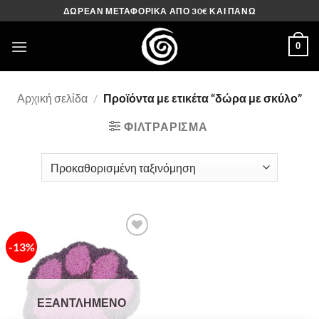
Μετάβαση
ΔΩΡΕΑΝ ΜΕΤΑΦΟΡΙΚΑ ΑΠΟ 30€ ΚΑΙ ΠΑΝΩ
στο
περιεχόμενο
0
Αρχική σελίδα
/
Προϊόντα με ετικέτα “δώρα με σκύλο”
ΦΙΛΤΡΆΡΙΣΜΑ
-13%
Πρόσθήκη
στην λίστα
επιθυμιών
ΕΞΑΝΤΛΗΜΈΝΟ