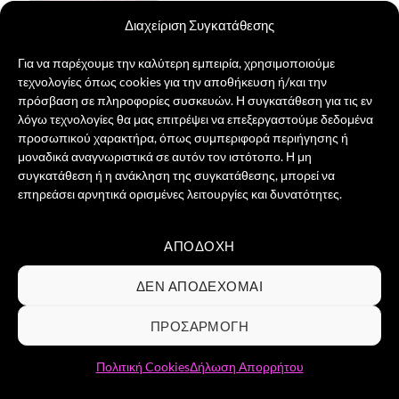
Διαχείριση Συγκατάθεσης
Για να παρέχουμε την καλύτερη εμπειρία, χρησιμοποιούμε
τεχνολογίες όπως cookies για την αποθήκευση ή/και την
Dog Paw Χειροποίητο Σουβέρ
πρόσβαση σε πληροφορίες συσκευών. Η συγκατάθεση για τις εν
Original
Η
15,00
€
13,00
€
λόγω τεχνολογίες θα μας επιτρέψει να επεξεργαστούμε δεδομένα
price
τρέχουσα
προσωπικού χαρακτήρα, όπως συμπεριφορά περιήγησης ή
was:
τιμή
ΔΙΑΒΆΣΤΕ ΠΕΡΙΣΣΌΤΕΡΑ
15,00 €.
είναι:
μοναδικά αναγνωριστικά σε αυτόν τον ιστότοπο. Η μη
13,00 €.
συγκατάθεση ή η ανάκληση της συγκατάθεσης, μπορεί να
επηρεάσει αρνητικά ορισμένες λειτουργίες και δυνατότητες.
ΑΠΟΔΟΧΉ
Visa
PayPal
MasterCard
Credit
Card
ΣΧΕΤΙΚΆ ΜΕ ΕΜΆΣ
ΕΠΙΚΟΙΝΩΝΊΑ
ΣΥΧΝΈΣ ΕΡΩΤΉΣΕΙΣ
ΔΕΝ ΑΠΟΔΈΧΟΜΑΙ
2
ΌΡΟΙ ΧΡΉΣΗΣ
ΠΟΛΙΤΙΚΉ ΑΠΟΡΡΉΤΟΥ
ΠΟΛΙΤΙΚΉ COOKIES
ΕΠΙΣΤΡΟΦΈΣ & ΔΙΚΑΊΩΜΑ ΥΠΑΝΑΧΏΡΗΣΗΣ
ΠΡΟΣΑΡΜΟΓΉ
Copyright 2026 ©
Groovibes ΑΡ.ΓΕΜΗ 161898903000 -
Αδριανουπόλεως 12, 10444, Κολωνός / Αθήνα / Τηλ.
Πολιτική Cookies
Δήλωση Απορρήτου
επικοινωνίας 2110129955