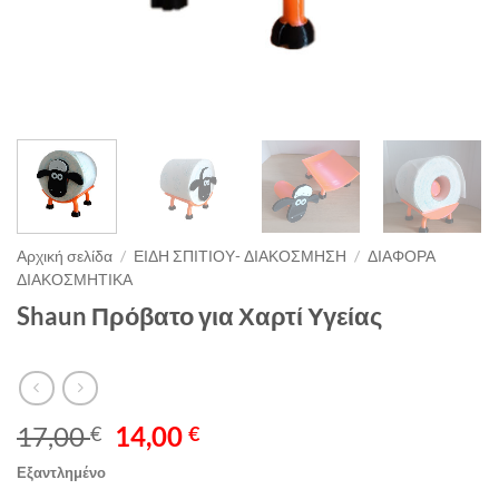
Αρχική σελίδα
/
ΕΙΔΗ ΣΠΙΤΙΟΥ- ΔΙΑΚΟΣΜΗΣΗ
/
ΔΙΑΦΟΡΑ
ΔΙΑΚΟΣΜΗΤΙΚΑ
Shaun Πρόβατο για Χαρτί Υγείας
Original
Η
17,00
14,00
€
€
price
τρέχουσα
Εξαντλημένο
was:
τιμή