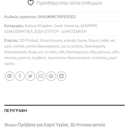
Πρόσθήκη στην λίστα επιθυμιών
17,00 €.
είναι:
14,00 €.
Κωδικός προϊόντος:
SHAUNWCPAPER3D2
Κατηγορίες:
Animal-Kingdom
,
Geek Universe
,
ΔΙΑΦΟΡΑ
ΔΙΑΚΟΣΜΗΤΙΚΑ
,
ΕΙΔΗ ΣΠΙΤΙΟΥ- ΔΙΑΚΟΣΜΗΣΗ
Ετικέτες:
3D Printed
,
3d εκτύπωση
,
animals
,
funny
,
Shaun
,
toilet
,
wc
,
αρνί
,
αστεία
,
αστείο διακοσμητικό
,
για το μπάνιο
,
διακόσμηση
,
διακοσμητικά
,
δώρα για το σπίτι
,
είδη διακόσμησης
,
είδη μπάνιου
,
είδη
σπιτιού
,
μπάνιο
,
πρόβατο
,
πρωτότυπο διακοσμητικό
,
τουαλέτα
,
χαρτί
υγείας
ΠΕΡΙΓΡΑΦΉ
Shaun Πρόβατο για Χαρτί Υγείας 3D Printed αστείο