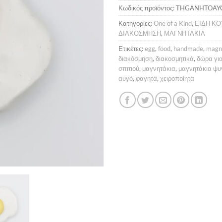
Κωδικός προϊόντος:
THGANHTOA
Κατηγορίες:
One of a Kind
,
ΕΙΔΗ ΚΟ
ΔΙΑΚΟΣΜΗΣΗ
,
ΜΑΓΝΗΤΑΚΙΑ
Ετικέτες:
egg
,
food
,
handmade
,
magn
διακόσμηση
,
διακοσμητικά
,
δώρα για
σπιτιού
,
μαγνητάκια
,
μαγνητάκια ψυ
αυγό
,
φαγητά
,
χειροποίητα