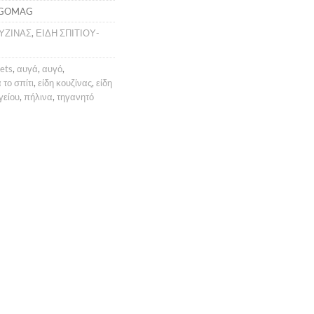
YGOMAG
ΥΖΙΝΑΣ
,
ΕΙΔΗ ΣΠΙΤΙΟΥ-
ets
,
αυγά
,
αυγό
,
 το σπίτι
,
είδη κουζίνας
,
είδη
γείου
,
πήλινα
,
τηγανητό