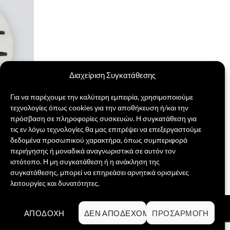
Διαχείριση Συγκατάθεσης
Για να παρέχουμε την καλύτερη εμπειρία, χρησιμοποιούμε
τεχνολογίες όπως cookies για την αποθήκευση ή/και την
πρόσβαση σε πληροφορίες συσκευών. Η συγκατάθεση για
τις εν λόγω τεχνολογίες θα μας επιτρέψει να επεξεργαστούμε
δεδομένα προσωπικού χαρακτήρα, όπως συμπεριφορά
περιήγησης ή μοναδικά αναγνωριστικά σε αυτόν τον
ιστότοπο. Η μη συγκατάθεση ή η ανάκληση της
συγκατάθεσης, μπορεί να επηρεάσει αρνητικά ορισμένες
λειτουργίες και δυνατότητες.
Visa
PayPal
MasterCard
Credit
ΑΠΟΔΟΧΉ
ΔΕΝ ΑΠΟΔΈΧΟΜΑΙ
ΠΡΟΣΑΡΜΟΓΉ
Card