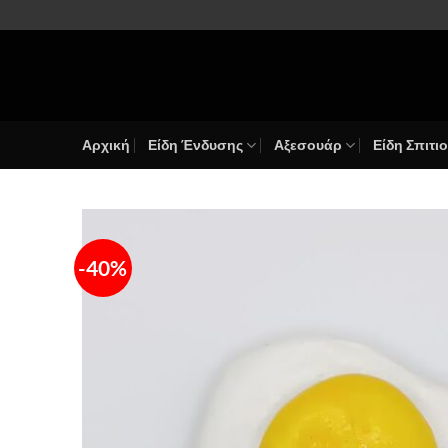
Μετάβαση
στο
περιεχόμενο
Αρχική
Είδη Ένδυσης
Αξεσουάρ
Είδη Σπιτι
-40%