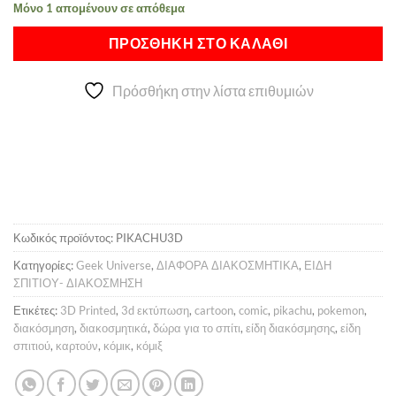
Μόνο 1 απομένουν σε απόθεμα
was:
τιμή
Alternative:
20,00 €.
είναι:
ΠΡΟΣΘΉΚΗ ΣΤΟ ΚΑΛΆΘΙ
13,00 €.
Πρόσθήκη στην λίστα επιθυμιών
Κωδικός προϊόντος:
PIKACHU3D
Κατηγορίες:
Geek Universe
,
ΔΙΑΦΟΡΑ ΔΙΑΚΟΣΜΗΤΙΚΑ
,
ΕΙΔΗ
ΣΠΙΤΙΟΥ- ΔΙΑΚΟΣΜΗΣΗ
Ετικέτες:
3D Printed
,
3d εκτύπωση
,
cartoon
,
comic
,
pikachu
,
pokemon
,
διακόσμηση
,
διακοσμητικά
,
δώρα για το σπίτι
,
είδη διακόσμησης
,
είδη
σπιτιού
,
καρτούν
,
κόμικ
,
κόμιξ