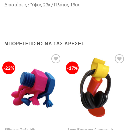
Διαστάσεις : Ύψος 23κ / Πλάτος 19εκ
ΜΠΟΡΕΊ ΕΠΊΣΗΣ ΝΑ ΣΑΣ ΑΡΈΣΕΙ…
-22%
-17%
Πρόσθήκη
Πρόσθήκη
στην λίστα
στην λίστα
επιθυμιών
επιθυμιών
Βίδα και Παξιμάδι
Lego Βάση για Ακουστικά