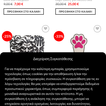
Original
Η
Original
Η
9,00
€
7,00
€
30,00
€
25,00
€
price
τρέχουσα
price
τρέχουσα
was:
τιμή
was:
τιμή
ΠΡΟΣΘΉΚΗ ΣΤΟ ΚΑΛΆΘΙ
ΠΡΟΣΘΉΚΗ ΣΤΟ ΚΑΛΆΘΙ
9,00 €.
είναι:
30,00 €.
είναι:
7,00 €.
25,00 €.
-25%
-33%
Πρόσθήκη
Πρόσθήκη
στην λίστα
στην λίστα
επιθυμιών
επιθυμιών
Διαχείριση Συγκατάθεσης
Για να παρέχουμε την καλύτερη εμπειρία, χρησιμοποιούμε
τεχνολογίες όπως cookies για την αποθήκευση ή/και την
πρόσβαση σε πληροφορίες συσκευών. Η συγκατάθεση για τις εν
λόγω τεχνολογίες θα μας επιτρέψει να επεξεργαστούμε δεδομένα
Ποσειδώνας
Διακοσμητικό Πατούσα Γάτας
προσωπικού χαρακτήρα, όπως συμπεριφορά περιήγησης ή
Original
Η
Original
Η
20,00
€
15,00
€
6,00
€
4,00
€
price
τρέχουσα
price
τρέχουσα
μοναδικά αναγνωριστικά σε αυτόν τον ιστότοπο. Η μη
was:
τιμή
was:
τιμή
ΠΡΟΣΘΉΚΗ ΣΤΟ ΚΑΛΆΘΙ
ΠΡΟΣΘΉΚΗ ΣΤΟ ΚΑΛΆΘΙ
συγκατάθεση ή η ανάκληση της συγκατάθεσης, μπορεί να
20,00 €.
είναι:
6,00 €.
είναι:
15,00 €.
4,00 €.
επηρεάσει αρνητικά ορισμένες λειτουργίες και δυνατότητες.