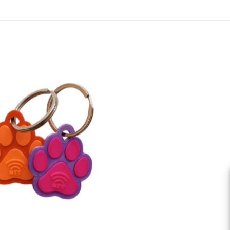
Πρόσθήκη
στην λίστα
επιθυμιών