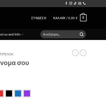
0
ΣΎΝΔΕΣΗ
ΚΑΛΆΘΙ /
0,00
€
Αναζήτηση
ut us and Info
για:
ΠΡΕΛΟΚ
όνομα σου
ce
ge:
,00 €
rough
,00 €