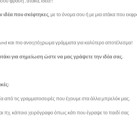
ή σου φράση , ατάκα, ιδέα!!
ην ιδέα που σκέφτηκες
, με το όνομα σου ή με μια ατάκα που εκ
und και πιο ανοιχτόχρωμα γράμματα για καλύτερο αποτέλεσμα!
τάκι για σημείωση ώστε να μας γράψετε την ιδέα σας.
κές:
ία από τις γραμματοσειρές που έχουμε στα άλλα μπρελόκ μας.
ι πχ. κάποιο χειρόγραφο όπως κάτι που έγραψε το παιδί σας