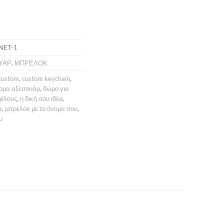
NET-1
ΥΑΡ
,
ΜΠΡΕΛΟΚ
custom
,
custom keychain
,
ορα αξεσουάρ
,
δώρο για
φίλους
,
η δική σου ιδέα
,
α
,
μπρελόκ με το όνομα σου
,
υ