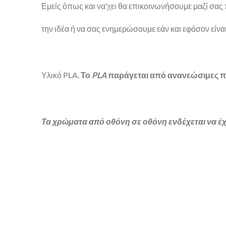
Εμείς όπως και να’χει θα επικοινωνήσουμε μαζί σ
την ιδέα ή να σας ενημερώσουμε εάν και εφόσον είναι ε
Υλικό PLA.
Το
PLA
παράγεται από ανανεώσιμες π
Τα χρώματα από οθόνη σε οθόνη ενδέχεται να έχ