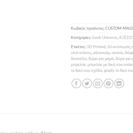
Κωδικός προϊόντος:
CUSTOM-MAG
Κατηγορίες:
Geek Universe
,
ΑΞΕΣΟ
Ετικέτες:
3D Printed
,
3d εκτύπωση
,
viral ατάκες
,
αξεσουάρ
,
αστεία
,
διάφ
δασκάλα
,
δώρο για μαμά
,
δώρο για 
μπρελόκ
,
μπρελόκ με δική σου ατάκ
το δικό σου σχέδιο
,
φτιάξε το δικό σο