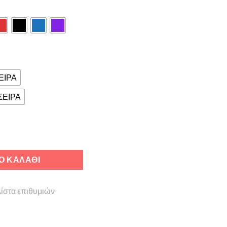
ΕΙΡΑ
ΣΕΙΡΑ
σότητα
Ο ΚΑΛΆΘΙ
ίστα επιθυμιών