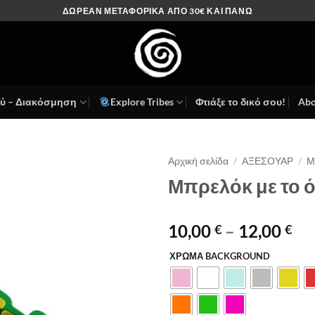
ΔΩΡΕΑΝ ΜΕΤΑΦΟΡΙΚΑ ΑΠΟ 30€ ΚΑΙ ΠΑΝΩ
ού – Διακόσμηση
Explore Tribes
Φτιάξε το δικό σου!
Abo
Αρχική σελίδα
/
ΑΞΕΣΟΥΑΡ
/
Μ
Μπρελόκ με το 
Πρόσθήκη
στην λίστα
επιθυμιών
Pri
10,00
–
12,00
€
€
ran
ΧΡΩΜΑ BACKGROUND
Alternative:
10
th
12