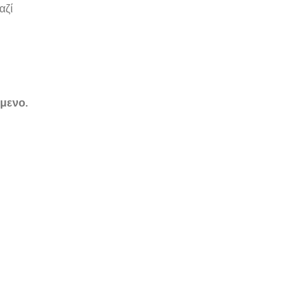
αζί
ώμενο.