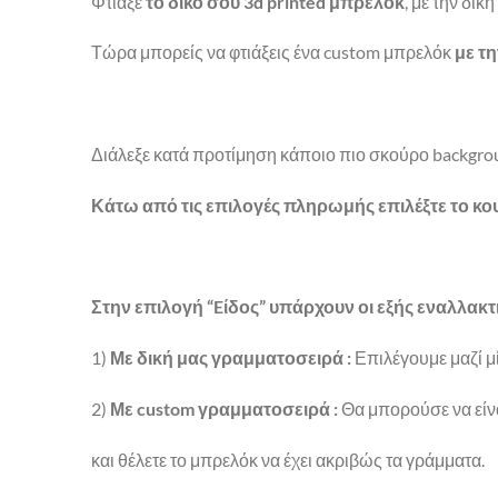
Φτιάξε
το δικό σου 3d printed μπρελόκ
, με την δικ
Τώρα μπορείς να φτιάξεις ένα custom μπρελόκ
με τ
Διάλεξε κατά προτίμηση κάποιο πιο σκούρο backgro
Κάτω από τις επιλογές πληρωμής επιλέξτε το κου
Στην επιλογή “Eίδος” υπάρχουν οι εξής εναλλακτι
1)
Με δική μας γραμματοσειρά :
Επιλέγουμε μαζί μ
2)
Με custom γραμματοσειρά :
Θα μπορούσε να είνα
και θέλετε το μπρελόκ να έχει ακριβώς τα γράμματα.