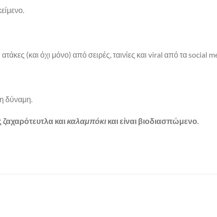
είμενο.
τάκες (και όχι μόνο) από σειρές, ταινίες και viral από τα social m
ρη δύναμη.
 ζαχαρότευτλα και
καλαμπόκι
και είναι βιοδιασπώμενο.