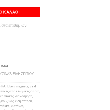
ροσύνης ποσότητα
Ο ΚΑΛΆΘΙ
ίστα επιθυμιών
ROMAG
ΥΖΙΝΑΣ
,
ΕΙΔΗ ΣΠΙΤΙΟΥ-
FIFA
,
luben
,
magnets
,
viral
ατάκες από ελληνικές σειρές
,
ές ατάκες
,
διακόσμηση
,
η κουζίνας
,
είδη σπιτιού
,
ητάκια με ατάκες
,