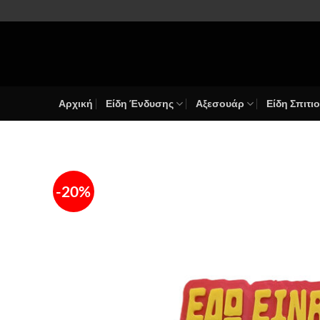
Μετάβαση
στο
περιεχόμενο
Αρχική
Είδη Ένδυσης
Αξεσουάρ
Είδη Σπιτι
-20%