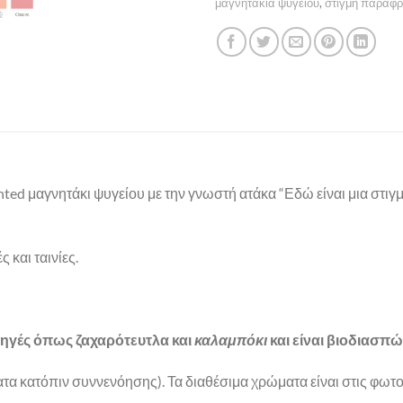
μαγνητάκια ψυγείου
,
στιγμή παραφ
nted μαγνητάκι ψυγείου με την γνωστή ατάκα “Εδώ είναι μια στ
 και ταινίες.
ηγές όπως ζαχαρότευτλα και
καλαμπόκι
και είναι βιοδιασπ
ματα κατόπιν συννενόησης). Τα διαθέσιμα χρώματα είναι στις φωτ