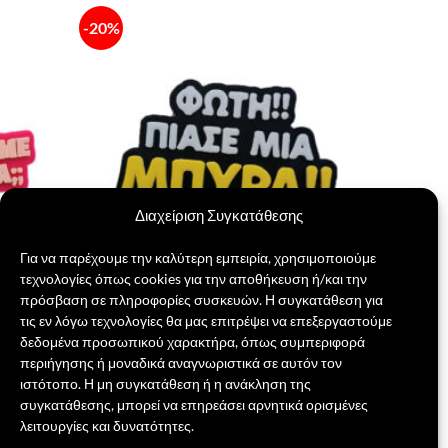
-20%
Πρόσθήκη
Πρόσθήκη
στην λίστα
στην λίστα
επιθυμιών
επιθυμιών
Διαχείριση Συγκατάθεσης
Για να παρέχουμε την καλύτερη εμπειρία, χρησιμοποιούμε
τεχνολογίες όπως cookies για την αποθήκευση ή/και την
πρόσβαση σε πληροφορίες συσκευών. Η συγκατάθεση για
τις εν λόγω τεχνολογίες θα μας επιτρέψει να επεξεργαστούμε
Μαγνητάκι Φώτη Πιάσε μια Μπύρα
δεδομένα προσωπικού χαρακτήρα, όπως συμπεριφορά
Original
Η
5,00
€
4,00
€
περιήγησης ή μοναδικά αναγνωριστικά σε αυτόν τον
price
τρέχουσα
ιστότοπο. Η μη συγκατάθεση ή η ανάκληση της
was:
τιμή
ΠΡΟΣΘΉΚΗ ΣΤΟ ΚΑΛΆΘΙ
5,00 €.
είναι:
συγκατάθεσης, μπορεί να επηρεάσει αρνητικά ορισμένες
4,00 €.
λειτουργίες και δυνατότητες.