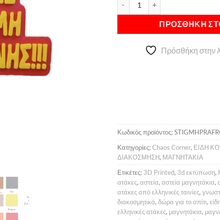
Μαγνητάκι Μια Στιγμή Παραφ
Alternative:
5,00 €.
είναι:
4,00 €.
ΠΡΟΣΘΉΚΗ ΣΤ
Πρόσθήκη στην λ
Κωδικός προϊόντος:
STIGMHPRAF
Κατηγορίες:
Chaos Corner
,
ΕΙΔΗ ΚΟ
ΔΙΑΚΟΣΜΗΣΗ
,
ΜΑΓΝΗΤΑΚΙΑ
Ετικέτες:
3D Printed
,
3d εκτύπωση
,
ατάκες
,
αστεία
,
αστεία μαγνητάκια
,
ατάκες από ελληνικές ταινίες
,
γνωστ
διακοσμητικά
,
δώρα για το σπίτι
,
είδ
ελληνικές ατάκες
,
μαγνητάκια
,
μαγν