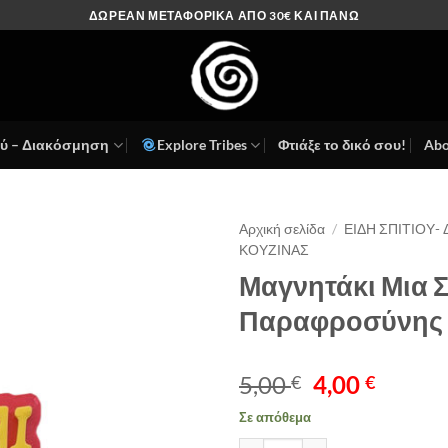
ΔΩΡΕΑΝ ΜΕΤΑΦΟΡΙΚΑ ΑΠΟ 30€ ΚΑΙ ΠΑΝΩ
ού – Διακόσμηση
Explore Tribes
Φτιάξε το δικό σου!
Abo
Αρχική σελίδα
/
ΕΙΔΗ ΣΠΙΤΙΟΥ-
ΚΟΥΖΙΝΑΣ
Πρόσθήκη
Μαγνητάκι Μια 
στην λίστα
Παραφροσύνης
επιθυμιών
Original
Η
5,00
4,00
€
€
price
τρέχο
Σε απόθεμα
was:
τιμή