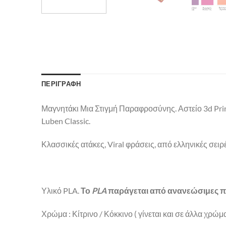
ΠΕΡΙΓΡΑΦΉ
Μαγνητάκι Μια Στιγμή Παραφροσύνης. Αστείο 3d Pri
Luben Classic.
Κλασσικές ατάκες, Viral φράσεις, από ελληνικές σειρές
Υλικό PLA.
Το
PLA
παράγεται από ανανεώσιμες π
Χρώμα : Κίτρινο / Κόκκινο ( γίνεται και σε άλλα χρώ