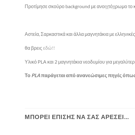
Προτίμησε σκούρο background με ανοιχτόχρωμο το κ
Αστεία, Σαρκαστικά και άλλα μαγνητάκια με ελληνικές α
θα βρεις
εδώ!!
Υλικό PLA και 2 μαγνητάκια νεοδυμίου για μεγαλύτε
Το
PLA
παράγεται από ανανεώσιμες πηγές όπως
ΜΠΟΡΕΊ ΕΠΊΣΗΣ ΝΑ ΣΑΣ ΑΡΈΣΕΙ…