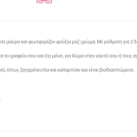
ε μαύρο και φωσφορίζον φούξια ροζ χρώμα. Με ρύθμιση για 2 δια
ια το γραφείο σου και όχι μόνο, για δώρο στον εαυτό σου ή τους
ές όπως ζαχαρότευτλα και
καλαμπόκι
και είναι βιοδιασπώμενο.
.