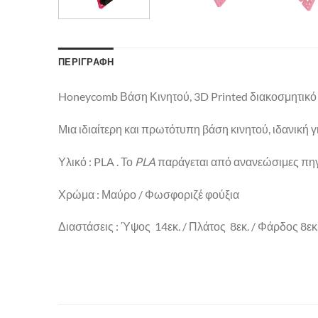
ΠΕΡΙΓΡΑΦΉ
Honeycomb Βάση Κινητού, 3D Printed διακοσμητικό σ
Μια ιδιαίτερη και πρωτότυπη βάση κινητού, ιδανική γ
Υλικό : PLA . Το
PLA
παράγεται από ανανεώσιμες πηγ
Χρώμα : Μαύρο / Φωσφοριζέ φούξια
Διαστάσεις : Ύψος 14εκ. / Πλάτος 8εκ. / Φάρδος 8εκ