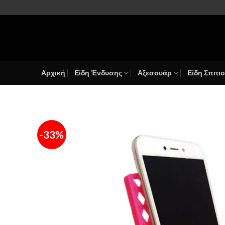
Μετάβαση
στο
περιεχόμενο
Αρχική
Είδη Ένδυσης
Αξεσουάρ
Είδη Σπιτι
-33%