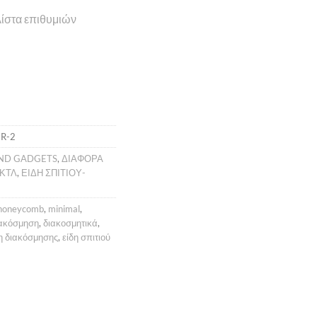
ίστα επιθυμιών
R-2
AND GADGETS
,
ΔΙΑΦΟΡΑ
 ΚΤΛ
,
ΕΙΔΗ ΣΠΙΤΙΟΥ-
honeycomb
,
minimal
,
ακόσμηση
,
διακοσμητικά
,
η διακόσμησης
,
είδη σπιτιού