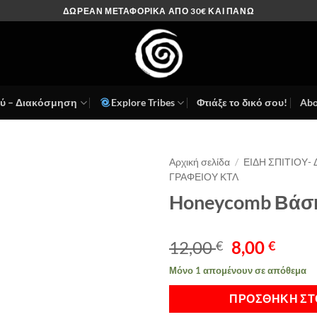
ΔΩΡΕΑΝ ΜΕΤΑΦΟΡΙΚΑ ΑΠΟ 30€ ΚΑΙ ΠΑΝΩ
ού – Διακόσμηση
Explore Tribes
Φτιάξε το δικό σου!
Abo
Αρχική σελίδα
/
ΕΙΔΗ ΣΠΙΤΙΟΥ-
ΓΡΑΦΕΙΟΥ ΚΤΛ
Πρόσθήκη
Honeycomb Βάσ
στην λίστα
επιθυμιών
Original
Η
12,00
8,00
€
€
price
τρέχ
Μόνο 1 απομένουν σε απόθεμα
was:
τιμή
Alternative:
12,00 €.
είναι:
ΠΡΟΣΘΉΚΗ ΣΤ
8,00 