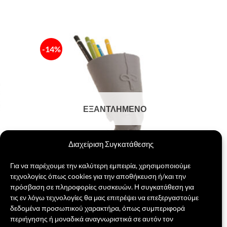
-14%
Πρόσθήκη
Πρόσθήκη
στην λίστα
στην λίστα
επιθυμιών
επιθυμιών
ΕΞΑΝΤΛΗΜΈΝΟ
Διαχείριση Συγκατάθεσης
Για να παρέχουμε την καλύτερη εμπειρία, χρησιμοποιούμε
τεχνολογίες όπως cookies για την αποθήκευση ή/και την
πρόσβαση σε πληροφορίες συσκευών. Η συγκατάθεση για
τις εν λόγω τεχνολογίες θα μας επιτρέψει να επεξεργαστούμε
Μολυβοθήκη Νεφερτίτη
δεδομένα προσωπικού χαρακτήρα, όπως συμπεριφορά
Original
Η
14,00
€
12,00
€
περιήγησης ή μοναδικά αναγνωριστικά σε αυτόν τον
price
τρέχουσα