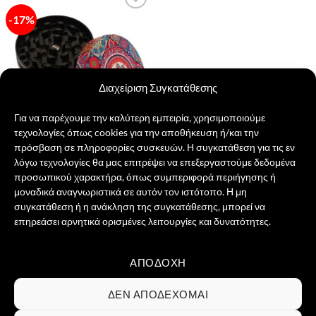
-17%
Πρόσθήκη
στην λίστα
επιθυμιών
Διαχείριση Συγκατάθεσης
Για να παρέχουμε την καλύτερη εμπειρία, χρησιμοποιούμε
τεχνολογίες όπως cookies για την αποθήκευση ή/και την
πρόσβαση σε πληροφορίες συσκευών. Η συγκατάθεση για τις εν
λόγω τεχνολογίες θα μας επιτρέψει να επεξεργαστούμε δεδομένα
Mandala Grinder
προσωπικού χαρακτήρα, όπως συμπεριφορά περιήγησης ή
Original
Η
12,00
€
10,00
€
price
τρέχουσα
μοναδικά αναγνωριστικά σε αυτόν τον ιστότοπο. Η μη
was:
τιμή
ΠΡΟΣΘΉΚΗ ΣΤΟ ΚΑΛΆΘΙ
συγκατάθεση ή η ανάκληση της συγκατάθεσης, μπορεί να
12,00 €.
είναι:
10,00 €.
επηρεάσει αρνητικά ορισμένες λειτουργίες και δυνατότητες.
ΑΠΟΔΟΧΉ
Visa
PayPal
MasterCard
Credit
Card
ΣΧΕΤΙΚΆ ΜΕ ΕΜΆΣ
ΕΠΙΚΟΙΝΩΝΊΑ
ΣΥΧΝΈΣ ΕΡΩΤΉΣΕΙΣ
ΔΕΝ ΑΠΟΔΈΧΟΜΑΙ
2
ΌΡΟΙ ΧΡΉΣΗΣ
ΠΟΛΙΤΙΚΉ ΑΠΟΡΡΉΤΟΥ
ΠΟΛΙΤΙΚΉ COOKIES
ΕΠΙΣΤΡΟΦΈΣ & ΔΙΚΑΊΩΜΑ ΥΠΑΝΑΧΏΡΗΣΗΣ