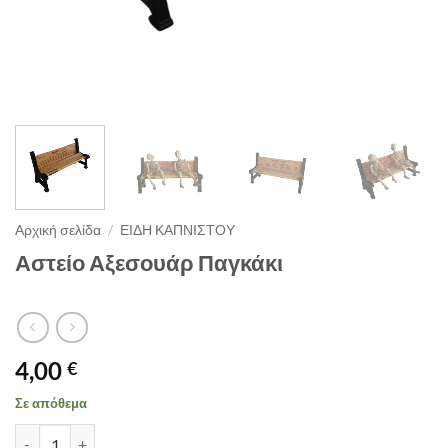
Αρχική σελίδα
/
ΕΙΔΗ ΚΑΠΝΙΣΤΟΥ
Αστείο Αξεσουάρ Παγκάκι
4,00
€
Σε απόθεμα
Αστείο Αξεσουάρ Παγκάκι ποσότητα
Alternative: