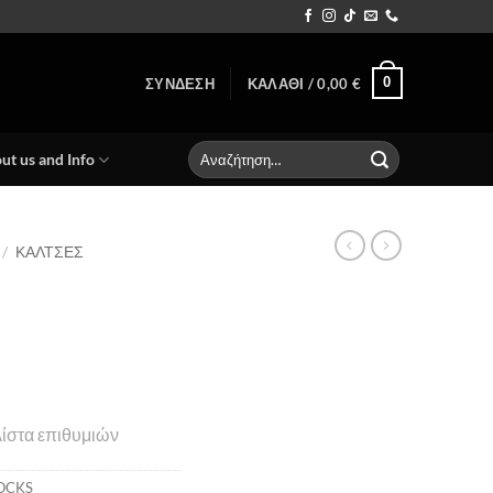
0
ΣΎΝΔΕΣΗ
ΚΑΛΆΘΙ /
0,00
€
Αναζήτηση
ut us and Info
για:
/
ΚΑΛΤΣΕΣ
ίστα επιθυμιών
OCKS