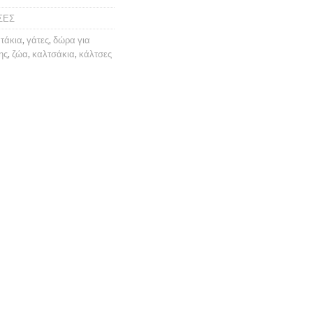
ΣΕΣ
τάκια
,
γάτες
,
δώρα για
ης
,
ζώα
,
καλτσάκια
,
κάλτσες