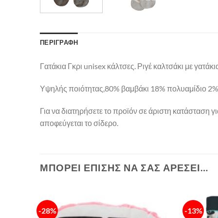
ΠΕΡΙΓΡΑΦΉ
Γατάκια Γκρι unisex κάλτσες. Ριγέ καλτσάκι με γατάκ
Υψηλής ποιότητας,80% βαμβάκι 18% πολυαμίδιο 2% ε
Για να διατηρήσετε το προϊόν σε άριστη κατάσταση γ
αποφεύγεται το σίδερο.
ΜΠΟΡΕΊ ΕΠΊΣΗΣ ΝΑ ΣΑΣ ΑΡΈΣΕΙ…
-28%
-13%
Πρόσθήκη