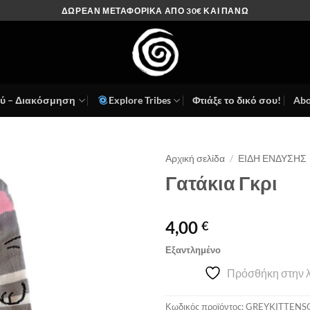
ΔΩΡΕΑΝ ΜΕΤΑΦΟΡΙΚΑ ΑΠΟ 30€ ΚΑΙ ΠΑΝΩ
ού – Διακόσμηση
Explore Tribes
Φτιάξε το δικό σου!
Abo
Αρχική σελίδα
/
ΕΙΔΗ ΕΝΔΥΣΗΣ
Γατάκια Γκρι
Πρόσθήκη
στην λίστα
επιθυμιών
4,00
€
Εξαντλημένο
Πρόσθήκη στην λ
Κωδικός προϊόντος:
GREYKITTENS