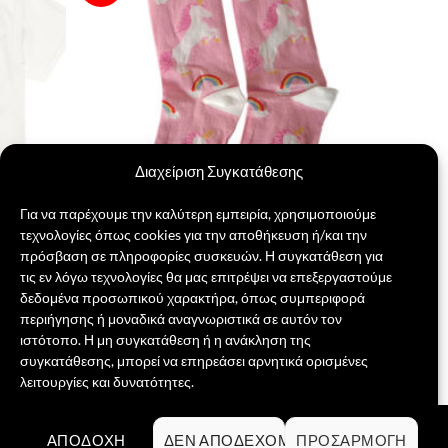
στην λίστα
στην λίστα
επιθυμιών
επιθυμιών
Διαχείριση Συγκατάθεσης
Για να παρέχουμε την καλύτερη εμπειρία, χρησιμοποιούμε
τεχνολογίες όπως cookies για την αποθήκευση ή/και την
πρόσβαση σε πληροφορίες συσκευών. Η συγκατάθεση για
τις εν λόγω τεχνολογίες θα μας επιτρέψει να επεξεργαστούμε
Μονόκερος και Rainbow
δεδομένα προσωπικού χαρακτήρα, όπως συμπεριφορά
Original
Η
4,00
€
3,50
€
περιήγησης ή μοναδικά αναγνωριστικά σε αυτόν τον
price
τρέχουσα
ιστότοπο. Η μη συγκατάθεση ή η ανάκληση της
was:
τιμή
ΕΠΙΛΟΓΉ
4,00 €.
είναι:
συγκατάθεσης, μπορεί να επηρεάσει αρνητικά ορισμένες
3,50 €.
Αυτό
λειτουργίες και δυνατότητες.
το
προϊόν
Visa
PayPal
MasterCard
Credit
ΑΠΟΔΟΧΉ
ΔΕΝ ΑΠΟΔΈΧΟΜΑΙ
ΠΡΟΣΑΡΜΟΓΉ
έχει