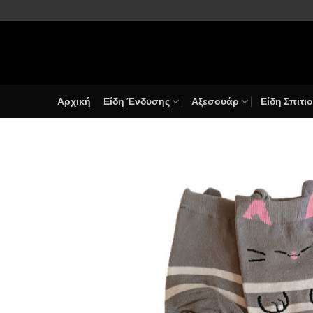
Μετάβαση
στο
περιεχόμενο
Αρχική
Είδη Ένδυσης
Αξεσουάρ
Είδη Σπιτι