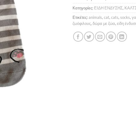
Κατηγορίες:
ΕΙΔΗ ΕΝΔΥΣΗΣ
,
ΚΑΛΤ
Ετικέτες:
animals
,
cat
,
cats
,
socks
,
γα
ζωόφιλους
,
δώρα με ζώα
,
είδη ένδυσ