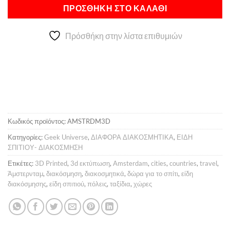
Alternative:
18,00 €.
είναι:
ΠΡΟΣΘΉΚΗ ΣΤΟ ΚΑΛΆΘΙ
15,00 €.
Πρόσθήκη στην λίστα επιθυμιών
Κωδικός προϊόντος:
AMSTRDM3D
Κατηγορίες:
Geek Universe
,
ΔΙΑΦΟΡΑ ΔΙΑΚΟΣΜΗΤΙΚΑ
,
ΕΙΔΗ
ΣΠΙΤΙΟΥ- ΔΙΑΚΟΣΜΗΣΗ
Ετικέτες:
3D Printed
,
3d εκτύπωση
,
Amsterdam
,
cities
,
countries
,
travel
,
Άμστερνταμ
,
διακόσμηση
,
διακοσμητικά
,
δώρα για το σπίτι
,
είδη
διακόσμησης
,
είδη σπιτιού
,
πόλεις
,
ταξίδια
,
χώρες