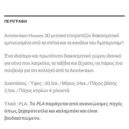
ΠΕΡΙΓΡΑΦΉ
Amsterdam Houses 3D printed επιτραπέζιο διακοσμητικό
εμπνευσμένο από τα σπίτια και τα κανάλια του Άμστερνταμ!!
Ένα ιδιαίτερο και πρωτότυπο διακοσμητικό χώρου ιδανικό
για σένα που λατρεύεις τα ταξίδια και ξέχασες να πάρεις ένα
σουβενίρ για τον κολλητό από το Amsterdam.
Διαστάσεις : Ύψος : 20,5εκ. / Μήκος 24εκ. / Πάχος βάσης
2,5εκ. / Πάχος κτιρίων 4 χιλιοστά.
Υλικό : PLA .
Το
PLA
παράγεται από ανανεώσιμες πηγές
όπως ζαχαρότευτλα και
καλαμπόκι
και είναι
βιοδιασπώμενο.