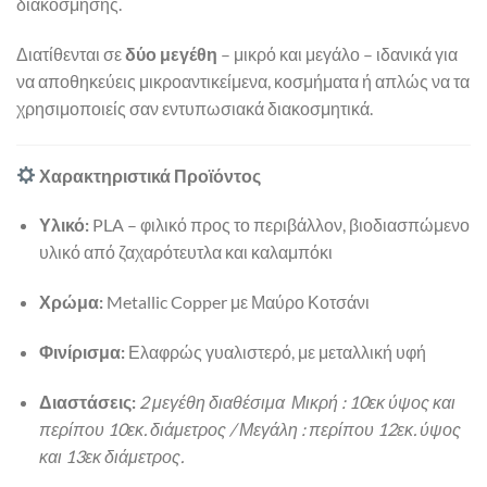
διακόσμησης.
Διατίθενται σε
δύο μεγέθη
– μικρό και μεγάλο – ιδανικά για
να αποθηκεύεις μικροαντικείμενα, κοσμήματα ή απλώς να τα
χρησιμοποιείς σαν εντυπωσιακά διακοσμητικά.
Χαρακτηριστικά Προϊόντος
Υλικό:
PLA – φιλικό προς το περιβάλλον, βιοδιασπώμενο
υλικό από ζαχαρότευτλα και καλαμπόκι
Χρώμα:
Metallic Copper με Μαύρο Κοτσάνι
Φινίρισμα:
Ελαφρώς γυαλιστερό, με μεταλλική υφή
Διαστάσεις:
2 μεγέθη διαθέσιμα Μικρή : 10εκ ύψος και
περίπου 10εκ. διάμετρος / Μεγάλη : περίπου 12εκ. ύψος
και 13εκ διάμετρος.