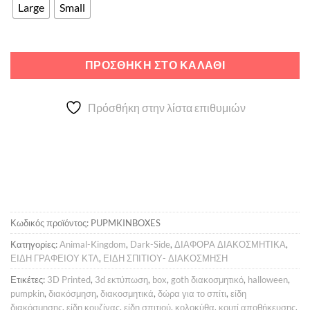
through
Large
Small
13,00 €
ΠΡΟΣΘΉΚΗ ΣΤΟ ΚΑΛΆΘΙ
Πρόσθήκη στην λίστα επιθυμιών
Κωδικός προϊόντος:
PUPMKINBOXES
Κατηγορίες:
Animal-Kingdom
,
Dark-Side
,
ΔΙΑΦΟΡΑ ΔΙΑΚΟΣΜΗΤΙΚΑ
,
ΕΙΔΗ ΓΡΑΦΕΙΟΥ ΚΤΛ
,
ΕΙΔΗ ΣΠΙΤΙΟΥ- ΔΙΑΚΟΣΜΗΣΗ
Ετικέτες:
3D Printed
,
3d εκτύπωση
,
box
,
goth διακοσμητικό
,
halloween
,
pumpkin
,
διακόσμηση
,
διακοσμητικά
,
δώρα για το σπίτι
,
είδη
διακόσμησης
,
είδη κουζίνας
,
είδη σπιτιού
,
κολοκύθα
,
κουτί αποθήκευσης
,