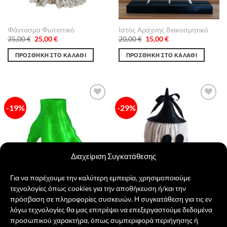
Φάντασμα Φωτιστικό
Ιστός Αράχνης διακοσμητικό
Original
Η
Original
Η
35,00
€
25,00
€
20,00
€
15,00
€
price
τρέχουσα
price
τρέχουσα
was:
τιμή
was:
τιμή
ΠΡΟΣΘΉΚΗ ΣΤΟ ΚΑΛΆΘΙ
ΠΡΟΣΘΉΚΗ ΣΤΟ ΚΑΛΆΘΙ
35,00 €.
είναι:
20,00 €.
είναι:
25,00 €.
15,00 €.
-19%
-29%
Πρόσθήκη
Πρόσθήκη
στην λίστα
στην λίστα
επιθυμιών
επιθυμιών
Διαχείριση Συγκατάθεσης
Για να παρέχουμε την καλύτερη εμπειρία, χρησιμοποιούμε
τεχνολογίες όπως cookies για την αποθήκευση ή/και την
πρόσβαση σε πληροφορίες συσκευών. Η συγκατάθεση για τις εν
λόγω τεχνολογίες θα μας επιτρέψει να επεξεργαστούμε δεδομένα
The Thing Μολυβοθήκη
Φάντασμα Φωτιστικό
προσωπικού χαρακτήρα, όπως συμπεριφορά περιήγησης ή
Original
Η
Original
Η
16,00
€
13,00
€
35,00
€
25,00
€