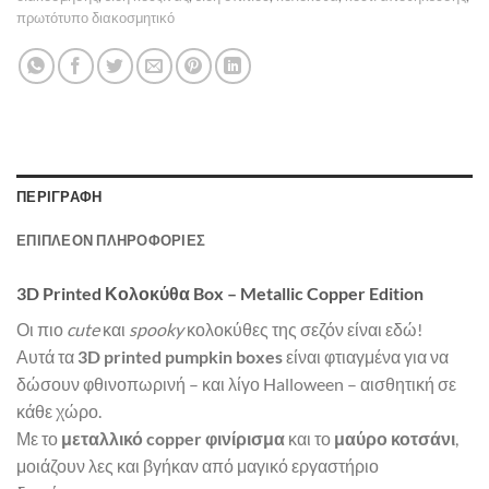
πρωτότυπο διακοσμητικό
ΠΕΡΙΓΡΑΦΉ
ΕΠΙΠΛΈΟΝ ΠΛΗΡΟΦΟΡΊΕΣ
3D Printed Κολοκύθα Box – Metallic Copper Edition
Οι πιο
cute
και
spooky
κολοκύθες της σεζόν είναι εδώ!
Αυτά τα
3D printed pumpkin boxes
είναι φτιαγμένα για να
δώσουν φθινοπωρινή – και λίγο Halloween – αισθητική σε
κάθε χώρο.
Με το
μεταλλικό copper φινίρισμα
και το
μαύρο κοτσάνι
,
μοιάζουν λες και βγήκαν από μαγικό εργαστήριο