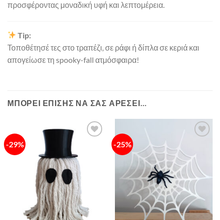
προσφέροντας μοναδική υφή και λεπτομέρεια.
Tip:
Τοποθέτησέ τες στο τραπέζι, σε ράφι ή δίπλα σε κεριά και
απογείωσε τη spooky-fall ατμόσφαιρα!
ΜΠΟΡΕΊ ΕΠΊΣΗΣ ΝΑ ΣΑΣ ΑΡΈΣΕΙ…
-29%
-25%
Πρόσθήκη
Πρόσθήκη
στην λίστα
στην λίστα
επιθυμιών
επιθυμιών