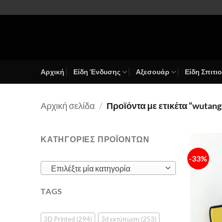
Μετάβαση
στο
περιεχόμενο
Αρχική
Είδη Ένδυσης
Αξεσουάρ
Είδη Σπιτι
Αρχική σελίδα
/
Προϊόντα με ετικέτα “wutang
ΚΑΤΗΓΟΡΙΕΣ ΠΡΟΪΟΝΤΩΝ
-33%
Επιλέξτε μία κατηγορία
TAGS
3D Printed
(294)
3d εκτύπωση
(253)