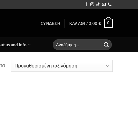
0
ΣΎΝΔΕΣΗ
ΚΑΛΆΘΙ /
0,00
€
Αναζήτηση
ut us and Info
για:
ατα