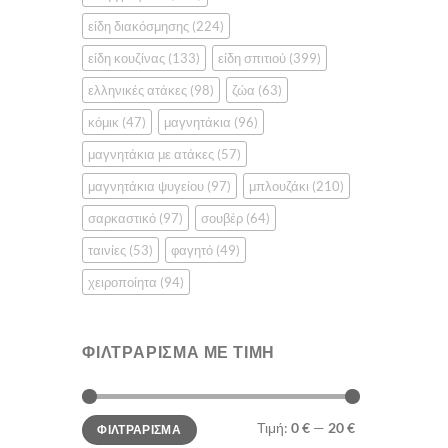
είδη διακόσμησης
(224)
είδη κουζίνας
(133)
είδη σπιτιού
(399)
ελληνικές ατάκες
(98)
ζώα
(63)
κόμικ
(47)
μαγνητάκια
(96)
μαγνητάκια με ατάκες
(57)
μαγνητάκια ψυγείου
(97)
μπλουζάκι
(210)
σαρκαστικό
(97)
σουβέρ
(64)
ταινίες
(53)
φαγητό
(49)
χειροποίητα
(94)
ΦΙΛΤΡΆΡΙΣΜΑ ΜΕ ΤΙΜΉ
Ελάχιστη
Μέγιστη
Τιμή:
0 €
—
20 €
ΦΙΛΤΡΆΡΙΣΜΑ
τιμή
τιμή