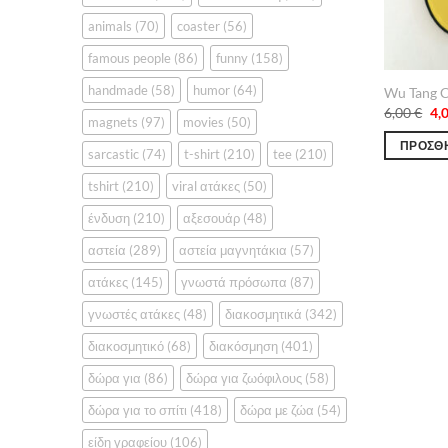
animals
(70)
coaster
(56)
famous people
(86)
funny
(158)
handmade
(58)
humor
(64)
Wu Tang 
Ori
6,00
€
4,
magnets
(97)
movies
(50)
pri
wa
ΠΡΟΣΘΉ
6,0
sarcastic
(74)
t-shirt
(210)
tee
(210)
tshirt
(210)
viral ατάκες
(50)
ένδυση
(210)
αξεσουάρ
(48)
αστεία
(289)
αστεία μαγνητάκια
(57)
ατάκες
(145)
γνωστά πρόσωπα
(87)
γνωστές ατάκες
(48)
διακοσμητικά
(342)
διακοσμητικό
(68)
διακόσμηση
(401)
δώρα για
(86)
δώρα για ζωόφιλους
(58)
δώρα για το σπίτι
(418)
δώρα με ζώα
(54)
είδη γραφείου
(106)