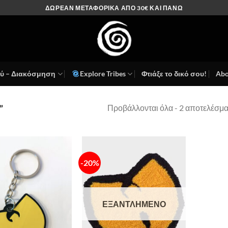
ΔΩΡΕΑΝ ΜΕΤΑΦΟΡΙΚΑ ΑΠΟ 30€ ΚΑΙ ΠΑΝΩ
ού – Διακόσμηση
Explore Tribes
Φτιάξε το δικό σου!
Abo
Προβάλλονται όλα - 2 αποτελέσμ
”
-20%
Πρόσθήκη
Πρόσθήκη
στην λίστα
στην λίστα
επιθυμιών
επιθυμιών
ΕΞΑΝΤΛΗΜΈΝΟ