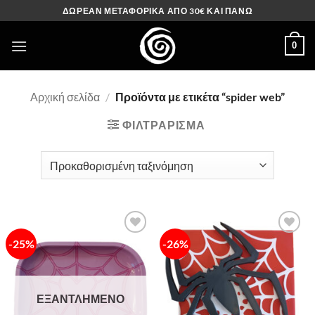
Μετάβαση
ΔΩΡΕΑΝ ΜΕΤΑΦΟΡΙΚΑ ΑΠΟ 30€ ΚΑΙ ΠΑΝΩ
στο
περιεχόμενο
0
Αρχική σελίδα
/
Προϊόντα με ετικέτα “spider web”
ΦΙΛΤΡΆΡΙΣΜΑ
-25%
-26%
Πρόσθήκη
Πρόσθήκη
στην λίστα
στην λίστα
επιθυμιών
επιθυμιών
ΕΞΑΝΤΛΗΜΈΝΟ