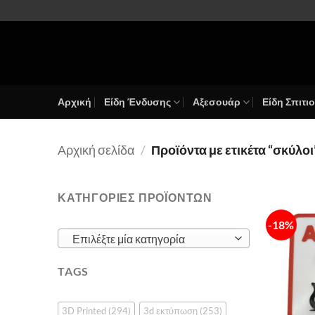
Μετάβαση
στο
περιεχόμενο
Αρχική
Είδη Ένδυσης
Αξεσουάρ
Είδη Σπιτι
Αρχική σελίδα
/
Προϊόντα με ετικέτα “σκύλοι
ΚΑΤΗΓΟΡΙΕΣ ΠΡΟΪΟΝΤΩΝ
-18%
Επιλέξτε μία κατηγορία
TAGS
3D Printed
(294)
3d εκτύπωση
(253)