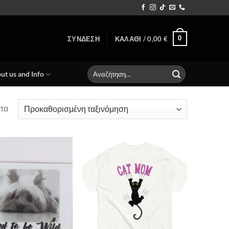
0
ΣΎΝΔΕΣΗ
ΚΑΛΆΘΙ /
0,00
€
Αναζήτηση
ut us and Info
για:
ατα
Πρόσθήκη
Πρόσθήκη
στην λίστα
στην λίστα
επιθυμιών
επιθυμιών