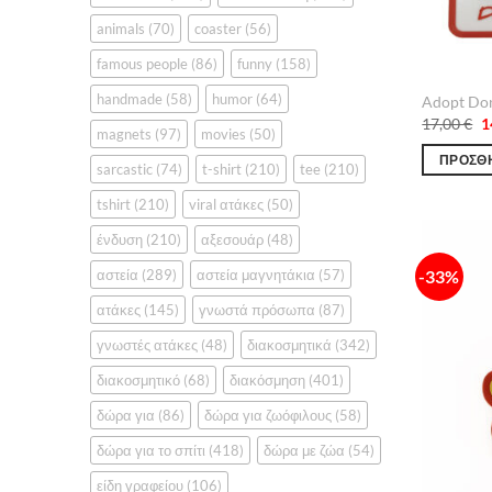
animals
(70)
coaster
(56)
famous people
(86)
funny
(158)
handmade
(58)
humor
(64)
Adopt Don
O
17,00
€
1
magnets
(97)
movies
(50)
p
w
ΠΡΟΣΘΉ
1
sarcastic
(74)
t-shirt
(210)
tee
(210)
tshirt
(210)
viral ατάκες
(50)
ένδυση
(210)
αξεσουάρ
(48)
αστεία
(289)
αστεία μαγνητάκια
(57)
-33%
ατάκες
(145)
γνωστά πρόσωπα
(87)
γνωστές ατάκες
(48)
διακοσμητικά
(342)
διακοσμητικό
(68)
διακόσμηση
(401)
δώρα για
(86)
δώρα για ζωόφιλους
(58)
δώρα για το σπίτι
(418)
δώρα με ζώα
(54)
είδη γραφείου
(106)