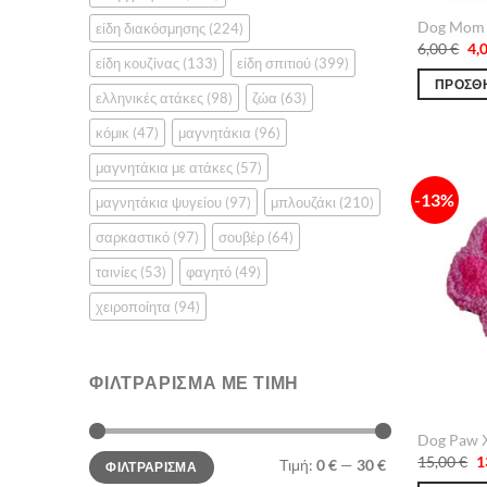
Dog Mom
είδη διακόσμησης
(224)
Ori
6,00
€
4,
pri
είδη κουζίνας
(133)
είδη σπιτιού
(399)
wa
ΠΡΟΣΘΉ
6,0
ελληνικές ατάκες
(98)
ζώα
(63)
κόμικ
(47)
μαγνητάκια
(96)
μαγνητάκια με ατάκες
(57)
-13%
μαγνητάκια ψυγείου
(97)
μπλουζάκι
(210)
σαρκαστικό
(97)
σουβέρ
(64)
ταινίες
(53)
φαγητό
(49)
χειροποίητα
(94)
ΦΙΛΤΡΆΡΙΣΜΑ ΜΕ ΤΙΜΉ
Dog Paw 
Ελάχιστη
Μέγιστη
O
15,00
€
1
Τιμή:
0 €
—
30 €
ΦΙΛΤΡΆΡΙΣΜΑ
τιμή
τιμή
p