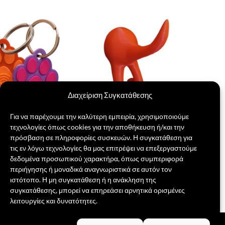
Πρόσθήκη
Πρόσθήκη
στην λίστα
στην λίστα
επιθυμιών
επιθυμιών
Διαχείριση Συγκατάθεσης
Για να παρέχουμε την καλύτερη εμπειρία, χρησιμοποιούμε
τεχνολογίες όπως cookies για την αποθήκευση ή/και την
FC Ταμπέλα για
Κρεμάστρα Ουρά Σκύλου
πρόσβαση σε πληροφορίες συσκευών. Η συγκατάθεση για
& Γάτες
5,00
€
τις εν λόγω τεχνολογίες θα μας επιτρέψει να επεξεργαστούμε
riginal
Η
3,00
€
δεδομένα προσωπικού χαρακτήρα, όπως συμπεριφορά
rice
τρέχουσα
ΕΠΙΛΟΓΉ
as:
τιμή
περιήγησης ή μοναδικά αναγνωριστικά σε αυτόν τον
ΓΉ
6,00 €.
είναι:
Αυτό
ιστότοπο. Η μη συγκατάθεση ή η ανάκληση της
13,00 €.
το
συγκατάθεσης, μπορεί να επηρεάσει αρνητικά ορισμένες
προϊόν
λειτουργίες και δυνατότητες.
έχει
πολλαπλές