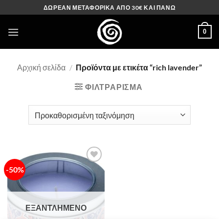
Μετάβαση
ΔΩΡΕΑΝ ΜΕΤΑΦΟΡΙΚΑ ΑΠΟ 30€ ΚΑΙ ΠΑΝΩ
στο
περιεχόμενο
0
Αρχική σελίδα
/
Προϊόντα με ετικέτα “rich lavender”
ΦΙΛΤΡΆΡΙΣΜΑ
-50%
Πρόσθήκη
στην λίστα
επιθυμιών
ΕΞΑΝΤΛΗΜΈΝΟ