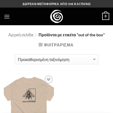
Μετάβαση
ΔΩΡΕΑΝ ΜΕΤΑΦΟΡΙΚΑ ΑΠΟ 30€ ΚΑΙ ΠΑΝΩ
στο
περιεχόμενο
0
Αρχική σελίδα
/
Προϊόντα με ετικέτα “out of the box”
ΦΙΛΤΡΆΡΙΣΜΑ
Πρόσθήκη
στην λίστα
επιθυμιών