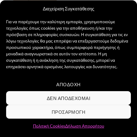
Διαχείριση Συγκατάθεσης
Για να παρέχουμε την καλύτερη εμπειρία, χρησιμοποιούμε
τεχνολογίες όπως cookies για την αποθήκευση ή/και την
Out of the Box
πρόσβαση σε πληροφορίες συσκευών. Η συγκατάθεση για τις εν
21,00
€
λόγω τεχνολογίες θα μας επιτρέψει να επεξεργαστούμε δεδομένα
προσωπικού χαρακτήρα, όπως συμπεριφορά περιήγησης ή
ΕΠΙΛΟΓΉ
μοναδικά αναγνωριστικά σε αυτόν τον ιστότοπο. Η μη
Αυτό
συγκατάθεση ή η ανάκληση της συγκατάθεσης, μπορεί να
το
επηρεάσει αρνητικά ορισμένες λειτουργίες και δυνατότητες.
προϊόν
έχει
πολλαπλές
ΑΠΟΔΟΧΉ
Visa
PayPal
MasterCard
Credit
παραλλαγές.
Card
Οι
ΣΧΕΤΙΚΆ ΜΕ ΕΜΆΣ
ΕΠΙΚΟΙΝΩΝΊΑ
ΣΥΧΝΈΣ ΕΡΩΤΉΣΕΙΣ
ΔΕΝ ΑΠΟΔΈΧΟΜΑΙ
2
ΌΡΟΙ ΧΡΉΣΗΣ
ΠΟΛΙΤΙΚΉ ΑΠΟΡΡΉΤΟΥ
ΠΟΛΙΤΙΚΉ COOKIES
επιλογές
ΕΠΙΣΤΡΟΦΈΣ & ΔΙΚΑΊΩΜΑ ΥΠΑΝΑΧΏΡΗΣΗΣ
μπορούν
ΠΡΟΣΑΡΜΟΓΉ
Copyright 2026 ©
Groovibes ΑΡ.ΓΕΜΗ 161898903000 -
να
επιλεγούν
Αδριανουπόλεως 12, 10444, Κολωνός / Αθήνα / Τηλ.
Πολιτική Cookies
Δήλωση Απορρήτου
στη
επικοινωνίας 2110129955
σελίδα