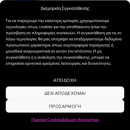
Διαχείριση Συγκατάθεσης
Για να παρέχουμε την καλύτερη εμπειρία, χρησιμοποιούμε
τεχνολογίες όπως cookies για την αποθήκευση ή/και την
Need for Speed Μπρελόκ
πρόσβαση σε πληροφορίες συσκευών. Η συγκατάθεση για τις εν
Original
Η
6,00
€
4,00
€
λόγω τεχνολογίες θα μας επιτρέψει να επεξεργαστούμε δεδομένα
price
τρέχουσα
προσωπικού χαρακτήρα, όπως συμπεριφορά περιήγησης ή
was:
τιμή
ΠΡΟΣΘΉΚΗ ΣΤΟ ΚΑΛΆΘΙ
6,00 €.
είναι:
μοναδικά αναγνωριστικά σε αυτόν τον ιστότοπο. Η μη
4,00 €.
συγκατάθεση ή η ανάκληση της συγκατάθεσης, μπορεί να
επηρεάσει αρνητικά ορισμένες λειτουργίες και δυνατότητες.
ΑΠΟΔΟΧΉ
Visa
PayPal
MasterCard
Credit
Card
ΣΧΕΤΙΚΆ ΜΕ ΕΜΆΣ
ΕΠΙΚΟΙΝΩΝΊΑ
ΣΥΧΝΈΣ ΕΡΩΤΉΣΕΙΣ
ΔΕΝ ΑΠΟΔΈΧΟΜΑΙ
2
ΌΡΟΙ ΧΡΉΣΗΣ
ΠΟΛΙΤΙΚΉ ΑΠΟΡΡΉΤΟΥ
ΠΟΛΙΤΙΚΉ COOKIES
ΕΠΙΣΤΡΟΦΈΣ & ΔΙΚΑΊΩΜΑ ΥΠΑΝΑΧΏΡΗΣΗΣ
ΠΡΟΣΑΡΜΟΓΉ
Copyright 2026 ©
Groovibes ΑΡ.ΓΕΜΗ 161898903000 -
Αδριανουπόλεως 12, 10444, Κολωνός / Αθήνα / Τηλ.
Πολιτική Cookies
Δήλωση Απορρήτου
επικοινωνίας 2110129955