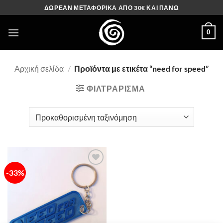
Μετάβαση
ΔΩΡΕΑΝ ΜΕΤΑΦΟΡΙΚΑ ΑΠΟ 30€ ΚΑΙ ΠΑΝΩ
στο
περιεχόμενο
0
Αρχική σελίδα
/
Προϊόντα με ετικέτα “need for speed”
ΦΙΛΤΡΆΡΙΣΜΑ
-33%
Πρόσθήκη
στην λίστα
επιθυμιών