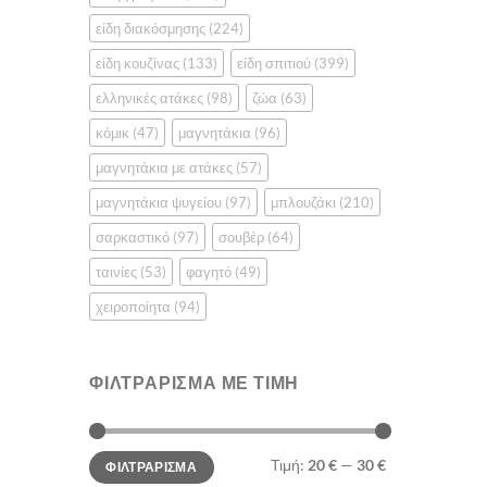
του
είδη διακόσμησης
(224)
προϊόντο
είδη κουζίνας
(133)
είδη σπιτιού
(399)
ελληνικές ατάκες
(98)
ζώα
(63)
κόμικ
(47)
μαγνητάκια
(96)
μαγνητάκια με ατάκες
(57)
μαγνητάκια ψυγείου
(97)
μπλουζάκι
(210)
σαρκαστικό
(97)
σουβέρ
(64)
ταινίες
(53)
φαγητό
(49)
χειροποίητα
(94)
ΦΙΛΤΡΆΡΙΣΜΑ ΜΕ ΤΙΜΉ
Ελάχιστη
Μέγιστη
Τιμή:
20 €
—
30 €
ΦΙΛΤΡΆΡΙΣΜΑ
τιμή
τιμή