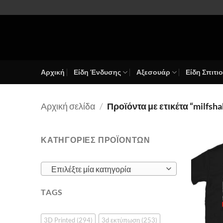
Μετάβαση
στο
περιεχόμενο
Αρχική
Είδη Ένδυσης
Αξεσουάρ
Είδη Σπιτι
Αρχική σελίδα
/
Προϊόντα με ετικέτα “milfsha
ΚΑΤΗΓΟΡΙΕΣ ΠΡΟΪΟΝΤΩΝ
Επιλέξτε μία κατηγορία
TAGS
3D Printed
(294)
3d εκτύπωση
(253)