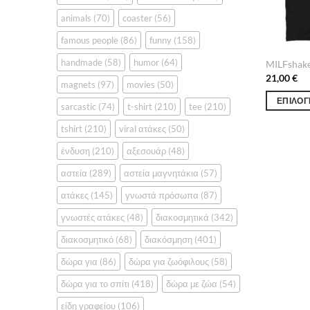
animals
(70)
coaster
(56)
famous people
(86)
funny
(158)
handmade
(58)
humor
(64)
MILFshak
21,00
€
magnets
(97)
movies
(50)
ΕΠΙΛΟΓ
sarcastic
(74)
t-shirt
(210)
tee
(210)
Αυτό
tshirt
(210)
viral ατάκες
(50)
το
προϊόν
ένδυση
(210)
αξεσουάρ
(48)
έχει
αστεία
(289)
αστεία μαγνητάκια
(57)
πολλαπλέ
ατάκες
(145)
γνωστά πρόσωπα
(87)
παραλλαγέ
Οι
γνωστές ατάκες
(48)
διακοσμητικά
(342)
επιλογές
διακοσμητικό
(68)
διακόσμηση
(401)
μπορούν
να
δώρα για
(86)
δώρα για ζωόφιλους
(58)
επιλεγούν
δώρα για το σπίτι
(418)
δώρα με ζώα
(54)
στη
είδη γραφείου
(106)
σελίδα