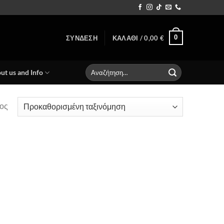
0
ΣΎΝΔΕΣΗ
ΚΑΛΆΘΙ /
0,00
€
Αναζήτηση
ut us and Info
για:
ος