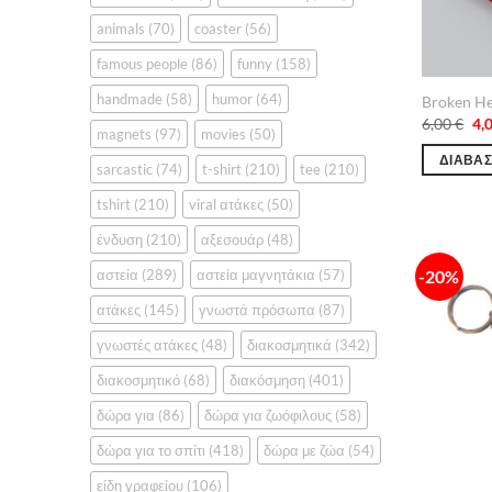
animals
(70)
coaster
(56)
famous people
(86)
funny
(158)
handmade
(58)
humor
(64)
Broken He
Ori
6,00
€
4,
magnets
(97)
movies
(50)
pri
wa
ΔΙΑΒΆΣ
6,0
sarcastic
(74)
t-shirt
(210)
tee
(210)
tshirt
(210)
viral ατάκες
(50)
ένδυση
(210)
αξεσουάρ
(48)
αστεία
(289)
αστεία μαγνητάκια
(57)
-20%
ατάκες
(145)
γνωστά πρόσωπα
(87)
γνωστές ατάκες
(48)
διακοσμητικά
(342)
διακοσμητικό
(68)
διακόσμηση
(401)
δώρα για
(86)
δώρα για ζωόφιλους
(58)
δώρα για το σπίτι
(418)
δώρα με ζώα
(54)
είδη γραφείου
(106)