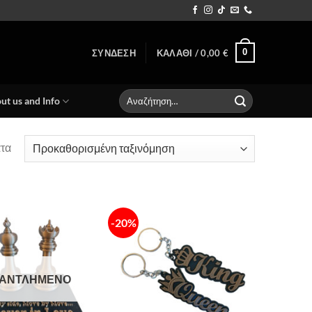
0
ΣΎΝΔΕΣΗ
ΚΑΛΆΘΙ /
0,00
€
Αναζήτηση
ut us and Info
για:
ατα
-20%
Πρόσθήκη
Πρόσθήκη
στην λίστα
στην λίστα
επιθυμιών
επιθυμιών
ΑΝΤΛΗΜΈΝΟ