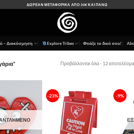
ΔΩΡΕΑΝ ΜΕΤΑΦΟΡΙΚΑ ΑΠΟ 30€ ΚΑΙ ΠΑΝΩ
ού – Διακόσμηση
Explore Tribes
Φτιάξε το δικό σου!
Abo
Προβάλλονται όλα - 12 αποτελέσμ
υγάρια”
-23%
-9%
Πρόσθήκη
Πρόσθήκη
στην λίστα
στην λίστα
επιθυμιών
επιθυμιών
ΑΝΤΛΗΜΈΝΟ
ΕΞ