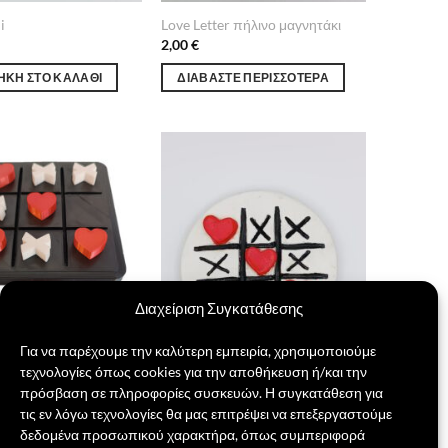
i
Love Letter πήλινο μαγνητάκι
2,00
€
ΉΚΗ ΣΤΟ ΚΑΛΆΘΙ
ΔΙΑΒΆΣΤΕ ΠΕΡΙΣΣΌΤΕΡΑ
Πρόσθήκη
Πρόσθήκη
στην λίστα
στην λίστα
επιθυμιών
επιθυμιών
Διαχείριση Συγκατάθεσης
Για να παρέχουμε την καλύτερη εμπειρία, χρησιμοποιούμε
τεχνολογίες όπως cookies για την αποθήκευση ή/και την
πρόσβαση σε πληροφορίες συσκευών. Η συγκατάθεση για
arts
Τρίλιζα Love
τις εν λόγω τεχνολογίες θα μας επιτρέψει να επεξεργαστούμε
riginal
Η
4,00
€
6,00
€
δεδομένα προσωπικού χαρακτήρα, όπως συμπεριφορά
rice
τρέχουσα