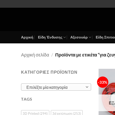
Μετάβαση
στο
περιεχόμενο
Αρχική
Είδη Ένδυσης
Αξεσουάρ
Είδη Σπιτι
Αρχική σελίδα
/
Προϊόντα με ετικέτα “για ζε
ΚΑΤΗΓΟΡΙΕΣ ΠΡΟΪΟΝΤΩΝ
-33%
Επιλέξτε μία κατηγορία
TAGS
ΕΞ
3D Printed
(294)
3d εκτύπωση
(253)