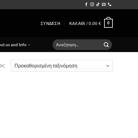
0
ΣΎΝΔΕΣΗ
ΚΑΛΆΘΙ /
0,00
€
Αναζήτηση
ut us and Info
για:
ος