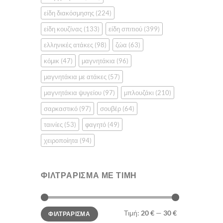
του
είδη διακόσμησης
(224)
προϊόντο
είδη κουζίνας
(133)
είδη σπιτιού
(399)
ελληνικές ατάκες
(98)
ζώα
(63)
κόμικ
(47)
μαγνητάκια
(96)
μαγνητάκια με ατάκες
(57)
μαγνητάκια ψυγείου
(97)
μπλουζάκι
(210)
σαρκαστικό
(97)
σουβέρ
(64)
ταινίες
(53)
φαγητό
(49)
χειροποίητα
(94)
ΦΙΛΤΡΆΡΙΣΜΑ ΜΕ ΤΙΜΉ
Ελάχιστη
Μέγιστη
Τιμή:
20 €
—
30 €
ΦΙΛΤΡΆΡΙΣΜΑ
τιμή
τιμή