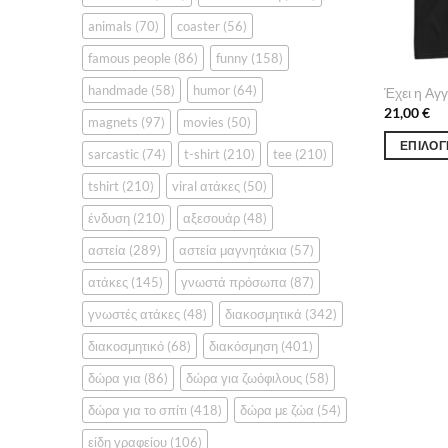
animals
(70)
coaster
(56)
famous people
(86)
funny
(158)
handmade
(58)
humor
(64)
Έχει η Αγ
21,00
€
magnets
(97)
movies
(50)
ΕΠΙΛΟΓ
sarcastic
(74)
t-shirt
(210)
tee
(210)
Αυτό
tshirt
(210)
viral ατάκες
(50)
το
προϊόν
ένδυση
(210)
αξεσουάρ
(48)
έχει
αστεία
(289)
αστεία μαγνητάκια
(57)
πολλαπλέ
ατάκες
(145)
γνωστά πρόσωπα
(87)
παραλλαγέ
Οι
γνωστές ατάκες
(48)
διακοσμητικά
(342)
επιλογές
διακοσμητικό
(68)
διακόσμηση
(401)
μπορούν
να
δώρα για
(86)
δώρα για ζωόφιλους
(58)
επιλεγούν
δώρα για το σπίτι
(418)
δώρα με ζώα
(54)
στη
είδη γραφείου
(106)
σελίδα