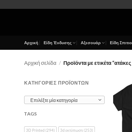
Μετάβαση
στο
περιεχόμενο
Αρχική
Είδη Ένδυσης
Αξεσουάρ
Είδη Σπιτι
Αρχική σελίδα
/
Προϊόντα με ετικέτα “ατάκες
ΚΑΤΗΓΟΡΙΕΣ ΠΡΟΪΟΝΤΩΝ
Επιλέξτε μία κατηγορία
TAGS
3D Printed
(294)
3d εκτύπωση
(253)