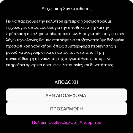
Διαχείριση Συγκατάθεσης
Για να παρέχουμε την καλύτερη εμπειρία, χρησιμοποιούμε
τεχνολογίες όπως cookies για την αποθήκευση ή/και την
Μαγνητάκι Και τι α Κανς;
πρόσβαση σε πληροφορίες συσκευών. Η συγκατάθεση για τις εν
Original
Η
5,00
€
4,00
€
λόγω τεχνολογίες θα μας επιτρέψει να επεξεργαστούμε δεδομένα
price
τρέχουσα
προσωπικού χαρακτήρα, όπως συμπεριφορά περιήγησης ή
was:
τιμή
ΠΡΟΣΘΉΚΗ ΣΤΟ ΚΑΛΆΘΙ
5,00 €.
είναι:
μοναδικά αναγνωριστικά σε αυτόν τον ιστότοπο. Η μη
4,00 €.
συγκατάθεση ή η ανάκληση της συγκατάθεσης, μπορεί να
επηρεάσει αρνητικά ορισμένες λειτουργίες και δυνατότητες.
ΑΠΟΔΟΧΉ
Visa
PayPal
MasterCard
Credit
Card
ΣΧΕΤΙΚΆ ΜΕ ΕΜΆΣ
ΕΠΙΚΟΙΝΩΝΊΑ
ΣΥΧΝΈΣ ΕΡΩΤΉΣΕΙΣ
ΔΕΝ ΑΠΟΔΈΧΟΜΑΙ
2
ΌΡΟΙ ΧΡΉΣΗΣ
ΠΟΛΙΤΙΚΉ ΑΠΟΡΡΉΤΟΥ
ΠΟΛΙΤΙΚΉ COOKIES
ΕΠΙΣΤΡΟΦΈΣ & ΔΙΚΑΊΩΜΑ ΥΠΑΝΑΧΏΡΗΣΗΣ
ΠΡΟΣΑΡΜΟΓΉ
Copyright 2026 ©
Groovibes ΑΡ.ΓΕΜΗ 161898903000 -
Αδριανουπόλεως 12, 10444, Κολωνός / Αθήνα / Τηλ.
Πολιτική Cookies
Δήλωση Απορρήτου
επικοινωνίας 2110129955