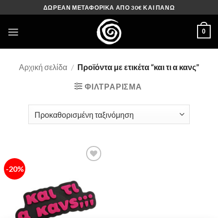
Μετάβαση
ΔΩΡΕΑΝ ΜΕΤΑΦΟΡΙΚΑ ΑΠΟ 30€ ΚΑΙ ΠΑΝΩ
στο
περιεχόμενο
0
Αρχική σελίδα
/
Προϊόντα με ετικέτα “και τι α κανς”
ΦΙΛΤΡΆΡΙΣΜΑ
-20%
Πρόσθήκη
στην λίστα
επιθυμιών