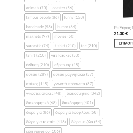
animals
(70)
coaster
(56)
famous people
(86)
funny
(158)
handmade
(58)
humor
(64)
Ρε Ξέρεις 
21,00
€
magnets
(97)
movies
(50)
ΕΠΙΛΟΓ
sarcastic
(74)
t-shirt
(210)
tee
(210)
Αυτό
tshirt
(210)
viral ατάκες
(50)
το
προϊόν
ένδυση
(210)
αξεσουάρ
(48)
έχει
αστεία
(289)
αστεία μαγνητάκια
(57)
πολλαπλέ
ατάκες
(145)
γνωστά πρόσωπα
(87)
παραλλαγέ
Οι
γνωστές ατάκες
(48)
διακοσμητικά
(342)
επιλογές
διακοσμητικό
(68)
διακόσμηση
(401)
μπορούν
να
δώρα για
(86)
δώρα για ζωόφιλους
(58)
επιλεγούν
δώρα για το σπίτι
(418)
δώρα με ζώα
(54)
στη
είδη γραφείου
(106)
σελίδα