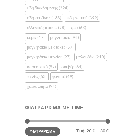
του
είδη διακόσμησης
(224)
προϊόντο
είδη κουζίνας
(133)
είδη σπιτιού
(399)
ελληνικές ατάκες
(98)
ζώα
(63)
κόμικ
(47)
μαγνητάκια
(96)
μαγνητάκια με ατάκες
(57)
μαγνητάκια ψυγείου
(97)
μπλουζάκι
(210)
σαρκαστικό
(97)
σουβέρ
(64)
ταινίες
(53)
φαγητό
(49)
χειροποίητα
(94)
ΦΙΛΤΡΆΡΙΣΜΑ ΜΕ ΤΙΜΉ
Ελάχιστη
Μέγιστη
Τιμή:
20 €
—
30 €
ΦΙΛΤΡΆΡΙΣΜΑ
τιμή
τιμή