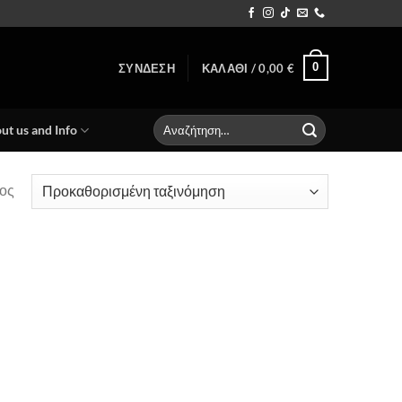
0
ΣΎΝΔΕΣΗ
ΚΑΛΆΘΙ /
0,00
€
Αναζήτηση
ut us and Info
για:
ος