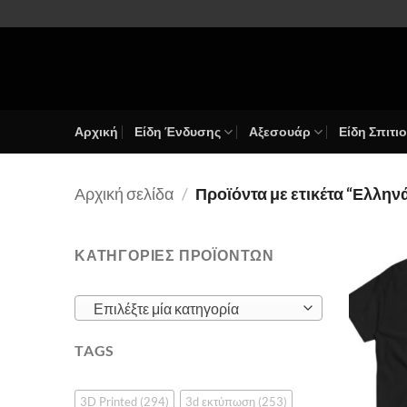
Μετάβαση
στο
περιεχόμενο
Αρχική
Είδη Ένδυσης
Αξεσουάρ
Είδη Σπιτι
Αρχική σελίδα
/
Προϊόντα με ετικέτα “Ελλην
ΚΑΤΗΓΟΡΙΕΣ ΠΡΟΪΟΝΤΩΝ
Επιλέξτε μία κατηγορία
TAGS
3D Printed
(294)
3d εκτύπωση
(253)