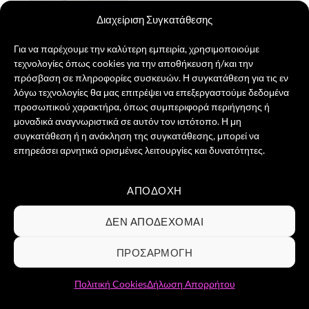
Διαχείριση Συγκατάθεσης
Για να παρέχουμε την καλύτερη εμπειρία, χρησιμοποιούμε
τεχνολογίες όπως cookies για την αποθήκευση ή/και την
Use Me Brain
πρόσβαση σε πληροφορίες συσκευών. Η συγκατάθεση για τις εν
21,00
€
λόγω τεχνολογίες θα μας επιτρέψει να επεξεργαστούμε δεδομένα
προσωπικού χαρακτήρα, όπως συμπεριφορά περιήγησης ή
ΕΠΙΛΟΓΉ
μοναδικά αναγνωριστικά σε αυτόν τον ιστότοπο. Η μη
Αυτό
συγκατάθεση ή η ανάκληση της συγκατάθεσης, μπορεί να
το
επηρεάσει αρνητικά ορισμένες λειτουργίες και δυνατότητες.
προϊόν
έχει
πολλαπλές
ΑΠΟΔΟΧΉ
Visa
PayPal
MasterCard
Credit
παραλλαγές.
Card
Οι
ΣΧΕΤΙΚΆ ΜΕ ΕΜΆΣ
ΕΠΙΚΟΙΝΩΝΊΑ
ΣΥΧΝΈΣ ΕΡΩΤΉΣΕΙΣ
ΔΕΝ ΑΠΟΔΈΧΟΜΑΙ
2
ΌΡΟΙ ΧΡΉΣΗΣ
ΠΟΛΙΤΙΚΉ ΑΠΟΡΡΉΤΟΥ
ΠΟΛΙΤΙΚΉ COOKIES
επιλογές
ΕΠΙΣΤΡΟΦΈΣ & ΔΙΚΑΊΩΜΑ ΥΠΑΝΑΧΏΡΗΣΗΣ
μπορούν
ΠΡΟΣΑΡΜΟΓΉ
Copyright 2026 ©
Groovibes ΑΡ.ΓΕΜΗ 161898903000 -
να
επιλεγούν
Αδριανουπόλεως 12, 10444, Κολωνός / Αθήνα / Τηλ.
Πολιτική Cookies
Δήλωση Απορρήτου
στη
επικοινωνίας 2110129955
σελίδα