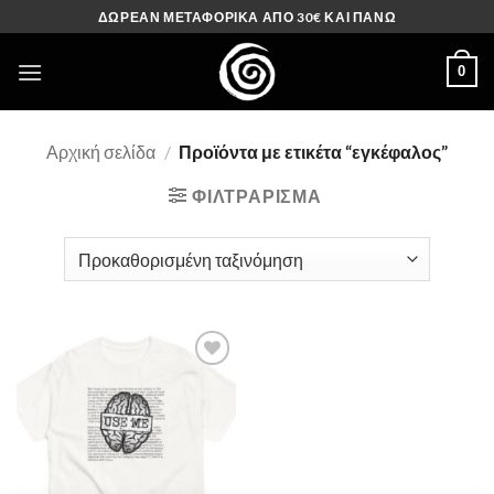
Μετάβαση
ΔΩΡΕΑΝ ΜΕΤΑΦΟΡΙΚΑ ΑΠΟ 30€ ΚΑΙ ΠΑΝΩ
στο
περιεχόμενο
0
Αρχική σελίδα
/
Προϊόντα με ετικέτα “εγκέφαλος”
ΦΙΛΤΡΆΡΙΣΜΑ
Πρόσθήκη
στην λίστα
επιθυμιών