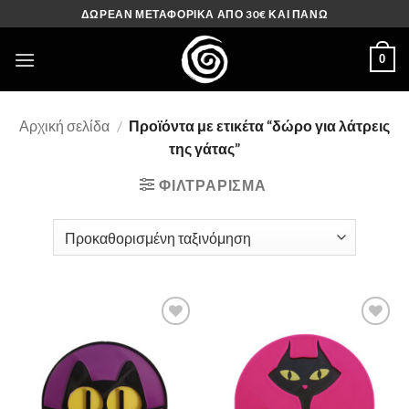
Μετάβαση
ΔΩΡΕΑΝ ΜΕΤΑΦΟΡΙΚΑ ΑΠΟ 30€ ΚΑΙ ΠΑΝΩ
στο
περιεχόμενο
0
Αρχική σελίδα
/
Προϊόντα με ετικέτα “δώρο για λάτρεις
της γάτας”
ΦΙΛΤΡΆΡΙΣΜΑ
Πρόσθήκη
Πρόσθήκη
στην λίστα
στην λίστα
επιθυμιών
επιθυμιών